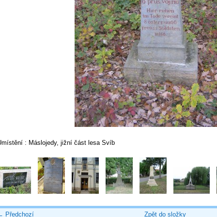
místění : Máslojedy, jižní část lesa Svíb
← Předchozí
Zpět do složky