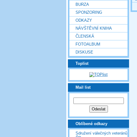
BURZA
SPONZORING
ODKAZY
NÁVŠTĚVNÍ KNIHA
ČLENSKÁ
FOTOALBUM
DISKUSE
Toplist
Mail list
Oblíbené odkazy
Sdružení válečných veteránů