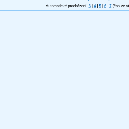
Automatické procházení:
3
|
4
|
5
|
6
|
7
(čas ve vt