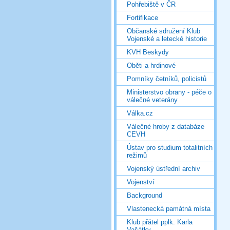
Pohřebiště v ČR
Fortifikace
Občanské sdružení Klub
Vojenské a letecké historie
KVH Beskydy
Oběti a hrdinové
Pomníky četníků, policistů
Ministerstvo obrany - péče o
válečné veterány
Válka.cz
Válečné hroby z databáze
CEVH
Ústav pro studium totalitních
režimů
Vojenský ústřední archiv
Vojenství
Background
Vlastenecká památná místa
Klub přátel pplk. Karla
Vašátky