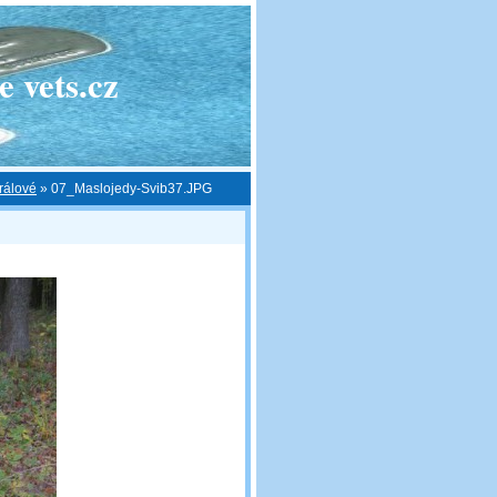
 vets.cz
rálové
»
07_Maslojedy-Svib37.JPG