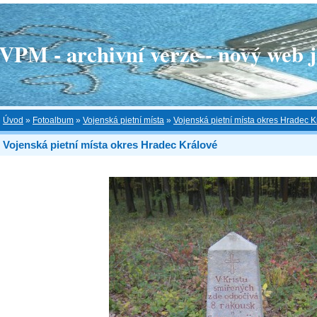
 - archivní verze - nový web je
Úvod
»
Fotoalbum
»
Vojenská pietní místa
»
Vojenská pietní místa okres Hradec K
Vojenská pietní místa okres Hradec Králové