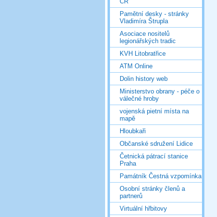
ČR
Pamětní desky - stránky
Vladimíra Štrupla
Asociace nositelů
legionářských tradic
KVH Litobratřice
ATM Online
Dolin history web
Ministerstvo obrany - péče o
válečné hroby
vojenská pietní místa na
mapě
Hloubkaři
Občanské sdružení Lidice
Četnická pátrací stanice
Praha
Památník Čestná vzpomínka
Osobní stránky členů a
partnerů
Virtuální hřbitovy