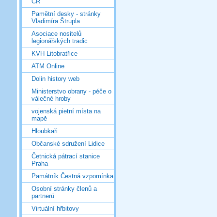
ČR
Pamětní desky - stránky
Vladimíra Štrupla
Asociace nositelů
legionářských tradic
KVH Litobratřice
ATM Online
Dolin history web
Ministerstvo obrany - péče o
válečné hroby
vojenská pietní místa na
mapě
Hloubkaři
Občanské sdružení Lidice
Četnická pátrací stanice
Praha
Památník Čestná vzpomínka
Osobní stránky členů a
partnerů
Virtuální hřbitovy