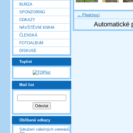
BURZA
SPONZORING
← Předchozí
ODKAZY
Automatické 
NÁVŠTĚVNÍ KNIHA
ČLENSKÁ
FOTOALBUM
DISKUSE
Toplist
Mail list
Oblíbené odkazy
Sdružení válečných veteránů