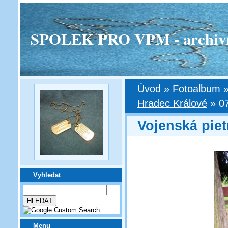
SPOLEK PRO VPM - archivní v
Úvod
»
Fotoalbum
Hradec Králové
»
0
Vojenská piet
Vyhledat
Menu