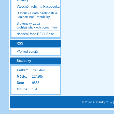
Válečné hroby na Facebooku
Historická data osobností a
událostí naší republiky
Slovenský zväz
protifašistických bojovníkov
Nadační fond REGI Base
RSS
Přehled zdrojů
Statistiky
Celkem:
7855469
Měsíc:
124285
Den:
9858
Online:
151
© 2026 eStránky.cz