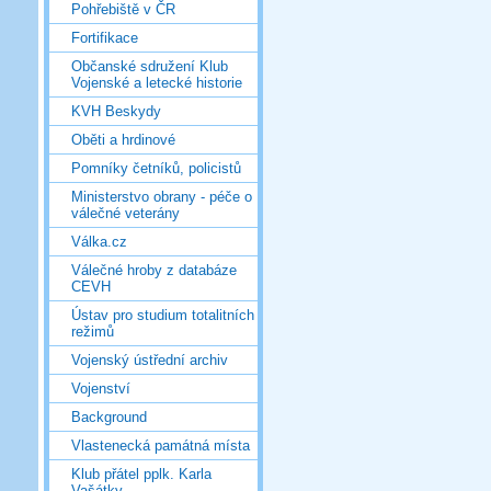
Pohřebiště v ČR
Fortifikace
Občanské sdružení Klub
Vojenské a letecké historie
KVH Beskydy
Oběti a hrdinové
Pomníky četníků, policistů
Ministerstvo obrany - péče o
válečné veterány
Válka.cz
Válečné hroby z databáze
CEVH
Ústav pro studium totalitních
režimů
Vojenský ústřední archiv
Vojenství
Background
Vlastenecká památná místa
Klub přátel pplk. Karla
Vašátky