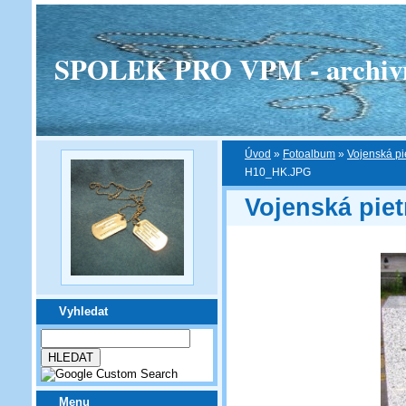
SPOLEK PRO VPM - archivní v
Úvod
»
Fotoalbum
»
Vojenská pi
H10_HK.JPG
Vojenská piet
Vyhledat
Menu