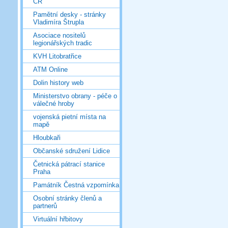
ČR
Pamětní desky - stránky
Vladimíra Štrupla
Asociace nositelů
legionářských tradic
KVH Litobratřice
ATM Online
Dolin history web
Ministerstvo obrany - péče o
válečné hroby
vojenská pietní místa na
mapě
Hloubkaři
Občanské sdružení Lidice
Četnická pátrací stanice
Praha
Památník Čestná vzpomínka
Osobní stránky členů a
partnerů
Virtuální hřbitovy