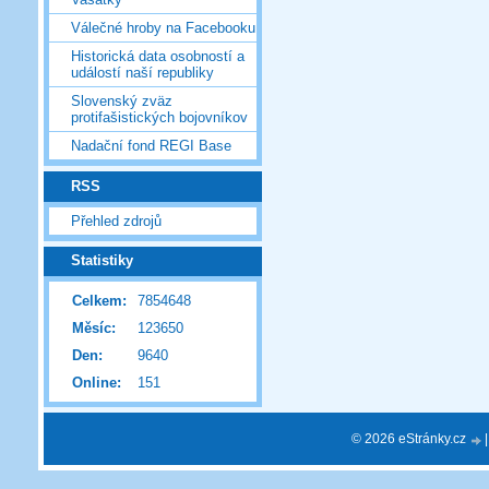
Válečné hroby na Facebooku
Historická data osobností a
událostí naší republiky
Slovenský zväz
protifašistických bojovníkov
Nadační fond REGI Base
RSS
Přehled zdrojů
Statistiky
Celkem:
7854648
Měsíc:
123650
Den:
9640
Online:
151
© 2026 eStránky.cz