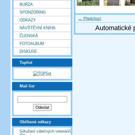
BURZA
SPONZORING
← Předchozí
ODKAZY
Automatické 
NÁVŠTĚVNÍ KNIHA
ČLENSKÁ
FOTOALBUM
DISKUSE
Toplist
Mail list
Oblíbené odkazy
Sdružení válečných veteránů