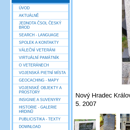
ÚVOD
AKTUÁLNĚ
JEDNOTA ČSOL ČESKÝ
BROD
SEARCH - LANGUAGE
SPOLEK A KONTAKTY
VÁLEČNÍ VETERÁNI
VIRTUÁLNÍ PAMÁTNÍK
O VETERÁNECH
VOJENSKÁ PIETNÍ MÍSTA
GEOCACHING - MAPY
VOJENSKÉ OBJEKTY A
PROSTORY
Nový Hradec Králové
INSIGNIE A SUVENYRY
5. 2007
HISTORIE - GALERIE
HRDINŮ
PUBLICISTIKA - TEXTY
DOWNLOAD