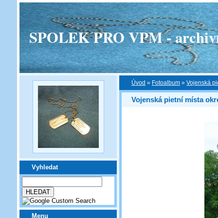
SPOLEK PRO VPM - archivní v
Úvod
»
Fotoalbum
»
Vojenská pi
Vojenská pietní místa ok
Vyhledat
Menu