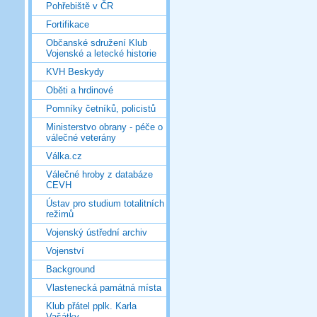
Pohřebiště v ČR
Fortifikace
Občanské sdružení Klub
Vojenské a letecké historie
KVH Beskydy
Oběti a hrdinové
Pomníky četníků, policistů
Ministerstvo obrany - péče o
válečné veterány
Válka.cz
Válečné hroby z databáze
CEVH
Ústav pro studium totalitních
režimů
Vojenský ústřední archiv
Vojenství
Background
Vlastenecká památná místa
Klub přátel pplk. Karla
Vašátky