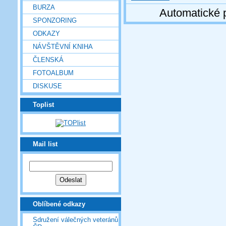
BURZA
Automatické 
SPONZORING
ODKAZY
NÁVŠTĚVNÍ KNIHA
ČLENSKÁ
FOTOALBUM
DISKUSE
Toplist
Mail list
Oblíbené odkazy
Sdružení válečných veteránů