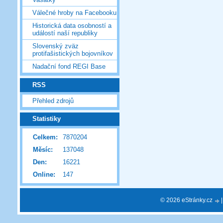
Válečné hroby na Facebooku
Historická data osobností a
událostí naší republiky
Slovenský zväz
protifašistických bojovníkov
Nadační fond REGI Base
RSS
Přehled zdrojů
Statistiky
Celkem:
7870204
Měsíc:
137048
Den:
16221
Online:
147
© 2026 eStránky.cz