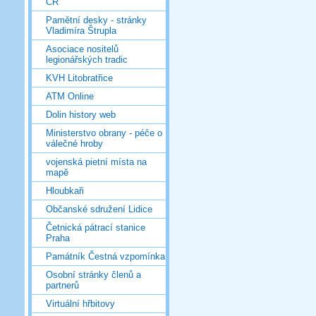
ČR
Pamětní desky - stránky
Vladimíra Štrupla
Asociace nositelů
legionářských tradic
KVH Litobratřice
ATM Online
Dolin history web
Ministerstvo obrany - péče o
válečné hroby
vojenská pietní místa na
mapě
Hloubkaři
Občanské sdružení Lidice
Četnická pátrací stanice
Praha
Památník Čestná vzpomínka
Osobní stránky členů a
partnerů
Virtuální hřbitovy