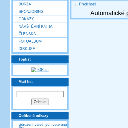
← Předchozí
BURZA
SPONZORING
Automatické 
ODKAZY
NÁVŠTĚVNÍ KNIHA
ČLENSKÁ
FOTOALBUM
DISKUSE
Toplist
Mail list
Oblíbené odkazy
Sdružení válečných veteránů