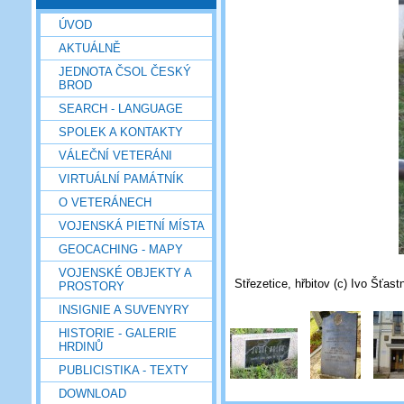
ÚVOD
AKTUÁLNĚ
JEDNOTA ČSOL ČESKÝ
BROD
SEARCH - LANGUAGE
SPOLEK A KONTAKTY
VÁLEČNÍ VETERÁNI
VIRTUÁLNÍ PAMÁTNÍK
O VETERÁNECH
VOJENSKÁ PIETNÍ MÍSTA
GEOCACHING - MAPY
VOJENSKÉ OBJEKTY A
Střezetice, hřbitov (c) Ivo Šťast
PROSTORY
INSIGNIE A SUVENYRY
HISTORIE - GALERIE
HRDINŮ
PUBLICISTIKA - TEXTY
DOWNLOAD