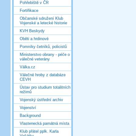
Pohřebiště v ČR
Fortifikace
Občanské sdružení Klub
Vojenské a letecké historie
KVH Beskydy
Oběti a hrdinové
Pomníky četníků, policistů
Ministerstvo obrany - péče o
válečné veterány
Válka.cz
Válečné hroby z databáze
CEVH
Ústav pro studium totalitních
režimů
Vojenský ústřední archiv
Vojenství
Background
Vlastenecká památná místa
Klub přátel pplk. Karla
Vašátky