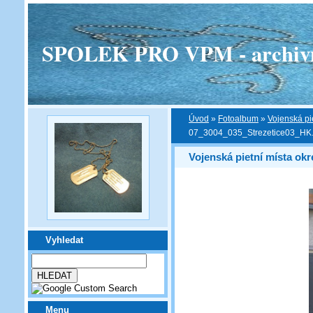
SPOLEK PRO VPM - archivní v
Úvod
»
Fotoalbum
»
Vojenská pi
07_3004_035_Strezetice03_HK
Vojenská pietní místa ok
Vyhledat
Menu