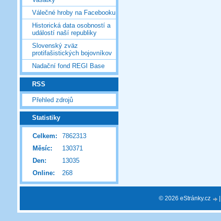
Válečné hroby na Facebooku
Historická data osobností a
událostí naší republiky
Slovenský zväz
protifašistických bojovníkov
Nadační fond REGI Base
RSS
Přehled zdrojů
Statistiky
Celkem:
7862313
Měsíc:
130371
Den:
13035
Online:
268
© 2026 eStránky.cz