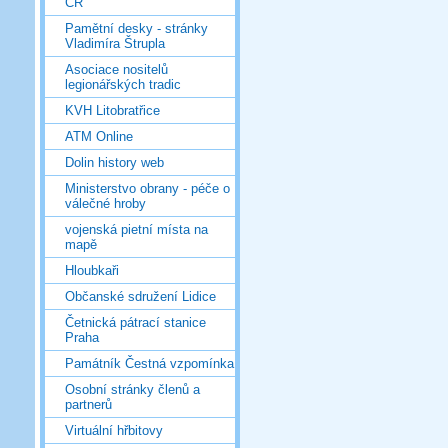
ČR
Pamětní desky - stránky
Vladimíra Štrupla
Asociace nositelů
legionářských tradic
KVH Litobratřice
ATM Online
Dolin history web
Ministerstvo obrany - péče o
válečné hroby
vojenská pietní místa na
mapě
Hloubkaři
Občanské sdružení Lidice
Četnická pátrací stanice
Praha
Památník Čestná vzpomínka
Osobní stránky členů a
partnerů
Virtuální hřbitovy