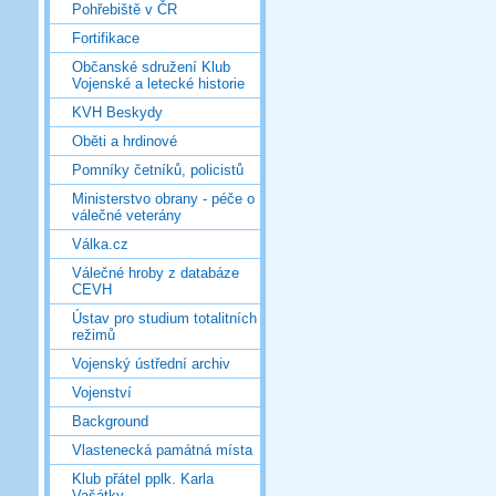
Pohřebiště v ČR
Fortifikace
Občanské sdružení Klub
Vojenské a letecké historie
KVH Beskydy
Oběti a hrdinové
Pomníky četníků, policistů
Ministerstvo obrany - péče o
válečné veterány
Válka.cz
Válečné hroby z databáze
CEVH
Ústav pro studium totalitních
režimů
Vojenský ústřední archiv
Vojenství
Background
Vlastenecká památná místa
Klub přátel pplk. Karla
Vašátky