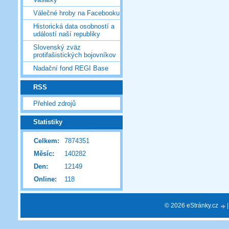
Válečné hroby na Facebooku
Historická data osobností a
událostí naší republiky
Slovenský zväz
protifašistických bojovníkov
Nadační fond REGI Base
RSS
Přehled zdrojů
Statistiky
Celkem:
7874351
Měsíc:
140282
Den:
12149
Online:
118
© 2026 eStránky.cz