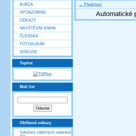
← Předchozí
BURZA
SPONZORING
Automatické 
ODKAZY
NÁVŠTĚVNÍ KNIHA
ČLENSKÁ
FOTOALBUM
DISKUSE
Toplist
Mail list
Oblíbené odkazy
Sdružení válečných veteránů