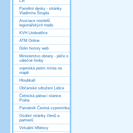
ČR
Pamětní desky - stránky
Vladimíra Štrupla
Asociace nositelů
legionářských tradic
KVH Litobratřice
ATM Online
Dolin history web
Ministerstvo obrany - péče o
válečné hroby
vojenská pietní místa na
mapě
Hloubkaři
Občanské sdružení Lidice
Četnická pátrací stanice
Praha
Památník Čestná vzpomínka
Osobní stránky členů a
partnerů
Virtuální hřbitovy