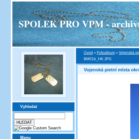
SPOLEK PRO VPM - archivní v
Úvod
»
Fotoalbum
»
Vojenská pi
BM01b_HK.JPG
Vojenská pietní místa ok
Vyhledat
Menu