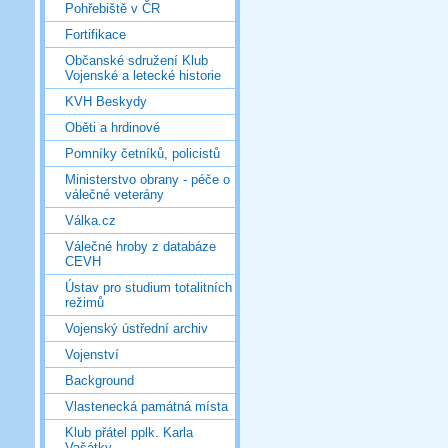
Pohřebiště v ČR
Fortifikace
Občanské sdružení Klub
Vojenské a letecké historie
KVH Beskydy
Oběti a hrdinové
Pomníky četníků, policistů
Ministerstvo obrany - péče o
válečné veterány
Válka.cz
Válečné hroby z databáze
CEVH
Ústav pro studium totalitních
režimů
Vojenský ústřední archiv
Vojenství
Background
Vlastenecká památná místa
Klub přátel pplk. Karla
Vašátky