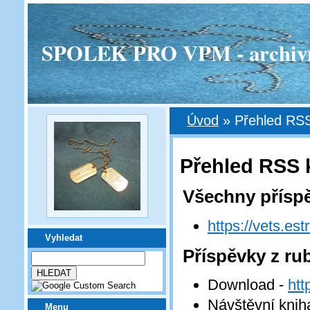
SPOLEK PRO VPM - archivní v
Úvod
»
Přehled RSS
Přehled RSS 
Všechny přísp
https://vets.est
Vyhledat
Příspěvky z ru
Download -
htt
Návštěvní knih
Menu