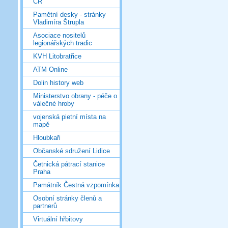
ČR
Pamětní desky - stránky
Vladimíra Štrupla
Asociace nositelů
legionářských tradic
KVH Litobratřice
ATM Online
Dolin history web
Ministerstvo obrany - péče o
válečné hroby
vojenská pietní místa na
mapě
Hloubkaři
Občanské sdružení Lidice
Četnická pátrací stanice
Praha
Památník Čestná vzpomínka
Osobní stránky členů a
partnerů
Virtuální hřbitovy