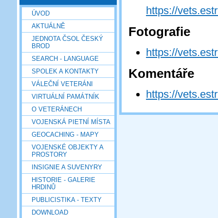
https://vets.es
ÚVOD
AKTUÁLNĚ
Fotografie
JEDNOTA ČSOL ČESKÝ
BROD
https://vets.es
SEARCH - LANGUAGE
Komentáře
SPOLEK A KONTAKTY
VÁLEČNÍ VETERÁNI
https://vets.es
VIRTUÁLNÍ PAMÁTNÍK
O VETERÁNECH
VOJENSKÁ PIETNÍ MÍSTA
GEOCACHING - MAPY
VOJENSKÉ OBJEKTY A
PROSTORY
INSIGNIE A SUVENYRY
HISTORIE - GALERIE
HRDINŮ
PUBLICISTIKA - TEXTY
DOWNLOAD