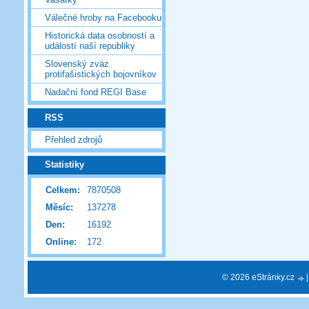
Válečné hroby na Facebooku
Historická data osobností a
událostí naší republiky
Slovenský zväz
protifašistických bojovníkov
Nadační fond REGI Base
RSS
Přehled zdrojů
Statistiky
Celkem:
7870508
Měsíc:
137278
Den:
16192
Online:
172
© 2026 eStránky.cz