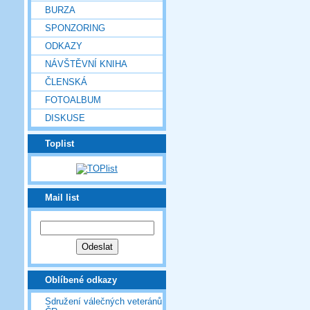
BURZA
SPONZORING
ODKAZY
NÁVŠTĚVNÍ KNIHA
ČLENSKÁ
FOTOALBUM
DISKUSE
Toplist
Mail list
Oblíbené odkazy
Sdružení válečných veteránů