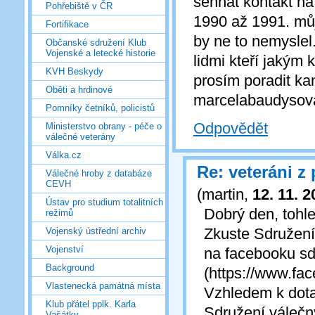
sehnat kontakt na
Pohřebiště v ČR
1990 až 1991. můj
Fortifikace
by ne to nemyslel
Občanské sdružení Klub
Vojenské a letecké historie
lidmi kteří jakým 
KVH Beskydy
prosím poradit k
Oběti a hrdinové
marcelabaudyso
Pomníky četníků, policistů
Odpovědět
Ministerstvo obrany - péče o
válečné veterány
Válka.cz
Re: veteráni z
Válečné hroby z databáze
CEVH
(
martin
,
12. 11. 
Ústav pro studium totalitních
Dobrý den, tohle
režimů
Zkuste Sdružení 
Vojenský ústřední archiv
Vojenství
na facebooku sdr
Background
(https://www.fa
Vlastenecká památná místa
Vzhledem k dota
Klub přátel pplk. Karla
Sdružení váleč
Vašátky