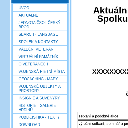
Aktuáln
ÚVOD
AKTUÁLNĚ
Spolku
JEDNOTA ČSOL ČESKÝ
BROD
SEARCH - LANGUAGE
SPOLEK A KONTAKTY
VÁLEČNÍ VETERÁNI
VIRTUÁLNÍ PAMÁTNÍK
O VETERÁNECH
XXXXXXXX
VOJENSKÁ PIETNÍ MÍSTA
GEOCACHING - MAPY
VOJENSKÉ OBJEKTY A
PROSTORY
INSIGNIE A SUVENYRY
HISTORIE - GALERIE
HRDINŮ
setkání a podobné akce
PUBLICISTIKA - TEXTY
výroční setkání, seminář a p
DOWNLOAD