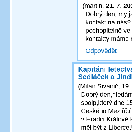
(
martin
,
21. 7. 20
Dobrý den, my j
kontakt na nás? 
pochopitelně ve
kontakty máme n
Odpovědět
Kapitáni letect
Sedláček a Jind
(
Milan Sivanič
,
19.
Dobrý den,hledám 
sbolp,který dne 1
Českého Meziříčí.
v Hradci Králové
měl být z Liberce.