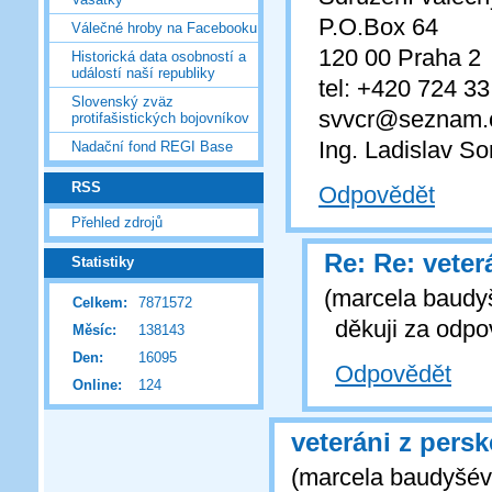
P.O.Box 64
Válečné hroby na Facebooku
120 00 Praha 2
Historická data osobností a
událostí naší republiky
tel: +420 724 33
Slovenský zväz
svvcr@seznam.
protifašistických bojovníkov
Ing. Ladislav So
Nadační fond REGI Base
RSS
Odpovědět
Přehled zdrojů
Re: Re: veter
Statistiky
(
marcela baudy
Celkem:
7871572
děkuji za odpov
Měsíc:
138143
Den:
16095
Odpovědět
Online:
124
veteráni z persk
(
marcela baudyšé