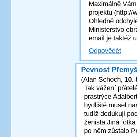
Maximálně Vám m
projektu (http:/
Ohledně odchyle
Ministerstvo obr
email je taktéž
Odpovědět
Pevnost Přemy
(
Alan Schoch
,
10. 
Tak vážení přátel
prastrýce Adalber
bydliště musel na
tudíž dedukuji po
ženista.Jiná fotka
po něm zůstalo.Pr