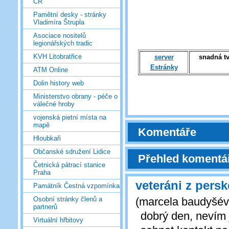
ČR
Pamětní desky - stránky
Vladimíra Štrupla
Asociace nositelů
legionářských tradic
KVH Litobratřice
server
snadná tv
Estránky
ATM Online
Dolin history web
Ministerstvo obrany - péče o
válečné hroby
vojenská pietní místa na
mapě
Komentáře
Hloubkaři
Občanské sdružení Lidice
Přehled komentá
Četnická pátrací stanice
Praha
veteráni z persk
Památník Čestná vzpomínka
(
marcela baudyšé
Osobní stránky členů a
partnerů
dobrý den, nevím 
Virtuální hřbitovy