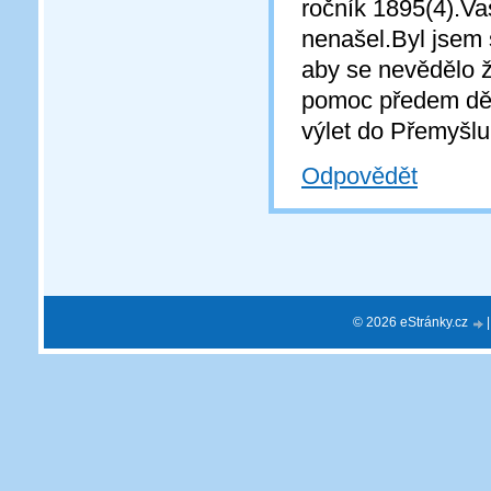
ročník 1895(4).Va
nenašel.Byl jsem 
aby se nevědělo ž
pomoc předem děk
výlet do Přemyšlu
Odpovědět
© 2026 eStránky.cz