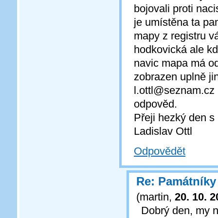
bojovali proti na
je umístěna ta pa
mapy z registru v
hodkovická ale kd
navic mapa má od
zobrazen uplně ji
l.ottl@seznam.cz 
odpověd.
Přeji hezký den 
Ladislav Ottl
Odpovědět
Re: Památníky 
(
martin
,
20. 10. 
Dobrý den, my n