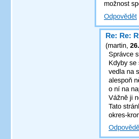
možnost spo
Odpovědět
Re: Re: R
(
martin
,
26
Správce s
Kdyby se s
vedla na s
alespoň n
o ní na na
Vážně ji 
Tato strán
okres-krom
Odpovědě