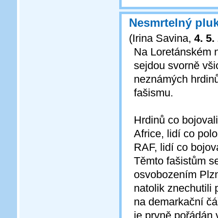
Nesmrtelný pluk
(
Irina Savina
,
4. 5.
Na Loretánském n
sejdou svorně vši
neznámých hrdinů, 
fašismu.
Hrdinů co bojovali
Africe, lidí co po
RAF, lidí co bojo
Těmto fašistům se 
osvobozením Plzně
natolik znechutili
na demarkační čáře
je prvně pořádán 