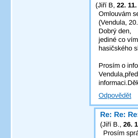
(
Jiří B
,
22. 11
Omlouvám se,
(Vendula, 20.
Dobrý den,
jediné co vím
hasičského s
Prosím o inf
Vendula,pře
informaci.Děk
Odpovědět
Re: Re: Re
(
Jiří B.
,
26. 
Prosím sprá