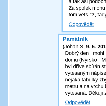
a tak asi podobn
Za spolek mohu 
tom vets.cz, tad
Odpovědět
Památník
(
Johan.S
,
9. 5. 20
Dobrý den , mohl 
domu (Nýrsko - M
byl dříve sbírán 
vytesaným nápisem
nějaká tabulky zby
metru a na vrchu 
vytesaná. Děkuji z
Odpovědět