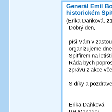
Generál Emil Bo
historickém Spit
(
Erika Daňková
,
21
Dobrý den,
píši Vám v zasto
organizujeme dneš
Spitfirem na letišti
Ráda bych poprosi
zprávu z akce včet
S díky a pozdrav
Erika Daňková
PR Manager