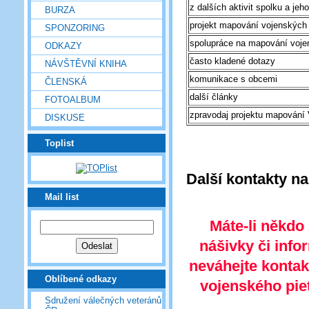
z dalších aktivit spolku a jeh
BURZA
projekt mapování vojenských 
SPONZORING
spolupráce na mapování vojen
ODKAZY
často kladené dotazy
NÁVŠTĚVNÍ KNIHA
komunikace s obcemi
ČLENSKÁ
další články
FOTOALBUM
zpravodaj projektu mapován
DISKUSE
Toplist
Další kontakty
na
Mail list
Máte-li někdo 
nášivky či info
neváhejte kontakt
Oblíbené odkazy
vojenského piet
Sdružení válečných veteránů