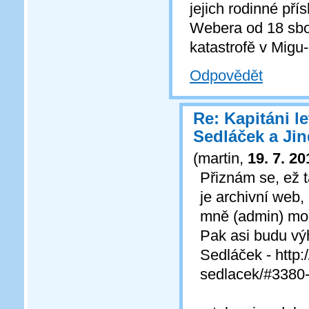
jejich rodinné pří
Webera od 18 sbol
katastrofě v Mig
Odpovědět
Re: Kapitáni l
Sedláček a Ji
(
martin
,
19. 7. 20
Přiznám se, ež 
je archivní web,
mně (admin) moc
Pak asi budu výh
Sedláček - http:
sedlacek/#3380-