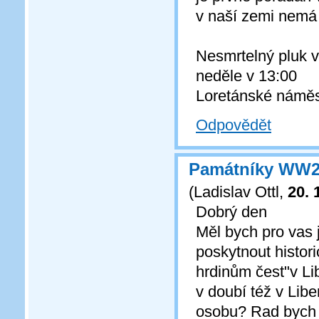
v naší zemi nemá
Nesmrtelný pluk 
neděle v 13:00
Loretánské náměs
Odpovědět
Památníky WW2 v
(
Ladislav Ottl
,
20. 
Dobrý den
Měl bych pro vas 
poskytnout histo
hrdinům čest"v Li
v doubí též v Lib
osobu? Rad bych t