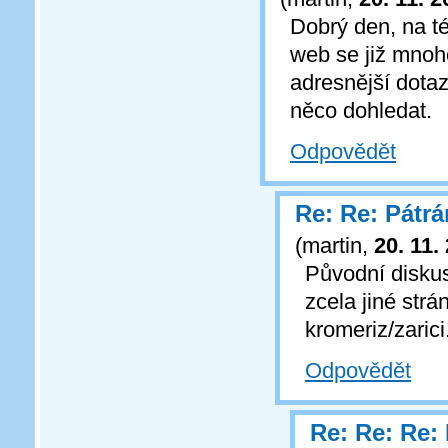
Dobrý den, na t
web se již mnoh
adresnější dotaz
něco dohledat.
Odpovědět
Re: Re: Pátrá
(
martin
,
20. 11.
Původní diskus
zcela jiné strá
kromeriz/zarici
Odpovědět
Re: Re: Re: 