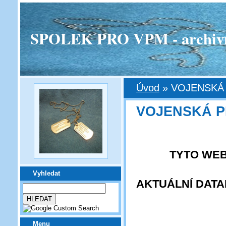
SPOLEK PRO VPM - archivní v
Úvod
»
VOJENSKÁ 
VOJENSKÁ PI
TYTO WEB
Vyhledat
AKTUÁLNÍ DAT
Menu