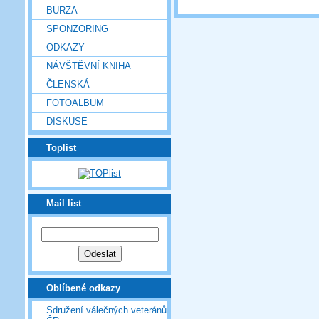
BURZA
SPONZORING
ODKAZY
NÁVŠTĚVNÍ KNIHA
ČLENSKÁ
FOTOALBUM
DISKUSE
Toplist
Mail list
Oblíbené odkazy
Sdružení válečných veteránů