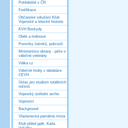
Pohřebiště v ČR
Fortifikace
Občanské sdružení Klub
Vojenské a letecké historie
KVH Beskydy
Oběti a hrdinové
Pomníky četníků, policistů
Ministerstvo obrany - péče o
válečné veterány
Válka.cz
Válečné hroby z databáze
CEVH
Ústav pro studium totalitních
režimů
Vojenský ústřední archiv
Vojenství
Background
Vlastenecká památná místa
Klub přátel pplk. Karla
Vašátky