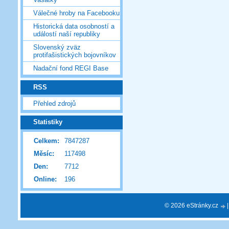
Válečné hroby na Facebooku
Historická data osobností a
událostí naší republiky
Slovenský zväz
protifašistických bojovníkov
Nadační fond REGI Base
RSS
Přehled zdrojů
Statistiky
Celkem:
7847287
Měsíc:
117498
Den:
7712
Online:
196
© 2026 eStránky.cz