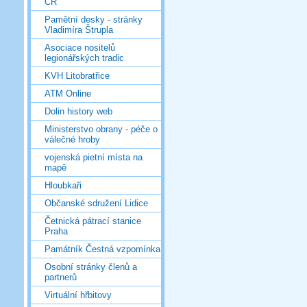
ČR
Pamětní desky - stránky
Vladimíra Štrupla
Asociace nositelů
legionářských tradic
KVH Litobratřice
ATM Online
Dolin history web
Ministerstvo obrany - péče o
válečné hroby
vojenská pietní místa na
mapě
Hloubkaři
Občanské sdružení Lidice
Četnická pátrací stanice
Praha
Památník Čestná vzpomínka
Osobní stránky členů a
partnerů
Virtuální hřbitovy