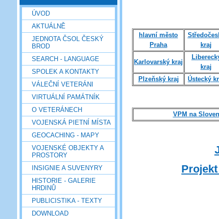
ÚVOD
AKTUÁLNĚ
hlavní město
Středočes
JEDNOTA ČSOL ČESKÝ
Praha
kraj
BROD
Libereck
SEARCH - LANGUAGE
Karlovarský kraj
kraj
SPOLEK A KONTAKTY
Plzeňský kraj
Ústecký kr
VÁLEČNÍ VETERÁNI
VIRTUÁLNÍ PAMÁTNÍK
O VETERÁNECH
VPM na Slove
VOJENSKÁ PIETNÍ MÍSTA
GEOCACHING - MAPY
VOJENSKÉ OBJEKTY A
PROSTORY
Projekt
INSIGNIE A SUVENYRY
HISTORIE - GALERIE
HRDINŮ
PUBLICISTIKA - TEXTY
DOWNLOAD