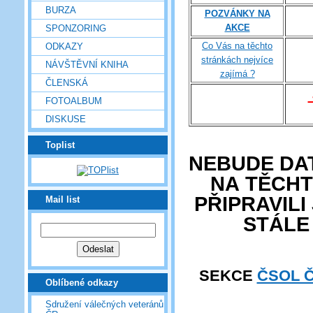
BURZA
POZVÁNKY NA
AKCE
SPONZORING
Co Vás na těchto
ODKAZY
stránkách nejvíce
NÁVŠTĚVNÍ KNIHA
zajímá ?
ČLENSKÁ
FOTOALBUM
DISKUSE
Toplist
NEBUDE DA
NA TĚCH
PŘIPRAVILI
Mail list
STÁLE
SEKCE
ČSOL 
Oblíbené odkazy
Sdružení válečných veteránů