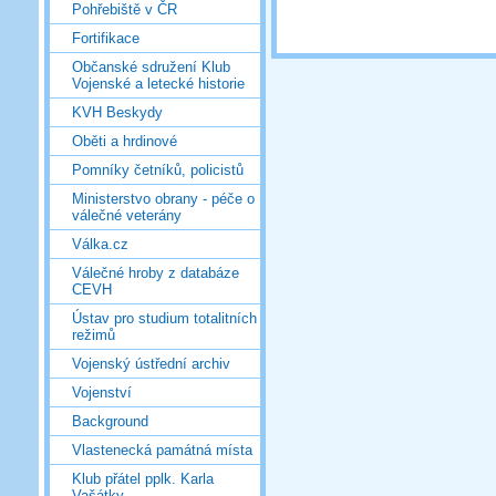
Pohřebiště v ČR
Fortifikace
Občanské sdružení Klub
Vojenské a letecké historie
KVH Beskydy
Oběti a hrdinové
Pomníky četníků, policistů
Ministerstvo obrany - péče o
válečné veterány
Válka.cz
Válečné hroby z databáze
CEVH
Ústav pro studium totalitních
režimů
Vojenský ústřední archiv
Vojenství
Background
Vlastenecká památná místa
Klub přátel pplk. Karla
Vašátky