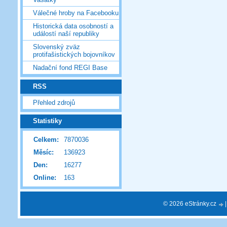
Válečné hroby na Facebooku
Historická data osobností a
událostí naší republiky
Slovenský zväz
protifašistických bojovníkov
Nadační fond REGI Base
RSS
Přehled zdrojů
Statistiky
Celkem:
7870036
Měsíc:
136923
Den:
16277
Online:
163
© 2026 eStránky.cz