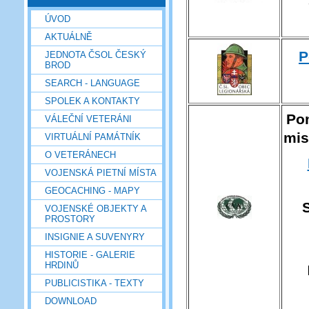
ÚVOD
AKTUÁLNĚ
P
JEDNOTA ČSOL ČESKÝ
BROD
SEARCH - LANGUAGE
SPOLEK A KONTAKTY
Po
VÁLEČNÍ VETERÁNI
mis
VIRTUÁLNÍ PAMÁTNÍK
O VETERÁNECH
VOJENSKÁ PIETNÍ MÍSTA
GEOCACHING - MAPY
VOJENSKÉ OBJEKTY A
PROSTORY
INSIGNIE A SUVENYRY
HISTORIE - GALERIE
HRDINŮ
PUBLICISTIKA - TEXTY
DOWNLOAD