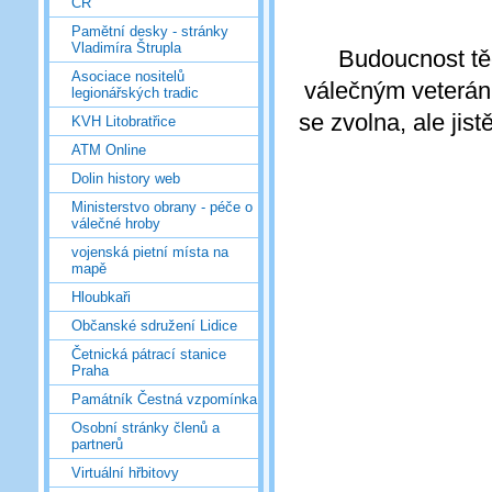
ČR
Pamětní desky - stránky
Vladimíra Štrupla
Budoucnost tě
Asociace nositelů
válečným veteránů
legionářských tradic
se zvolna, ale jis
KVH Litobratřice
ATM Online
Dolin history web
Ministerstvo obrany - péče o
válečné hroby
vojenská pietní místa na
mapě
Hloubkaři
Občanské sdružení Lidice
Četnická pátrací stanice
Praha
Památník Čestná vzpomínka
Osobní stránky členů a
partnerů
Virtuální hřbitovy