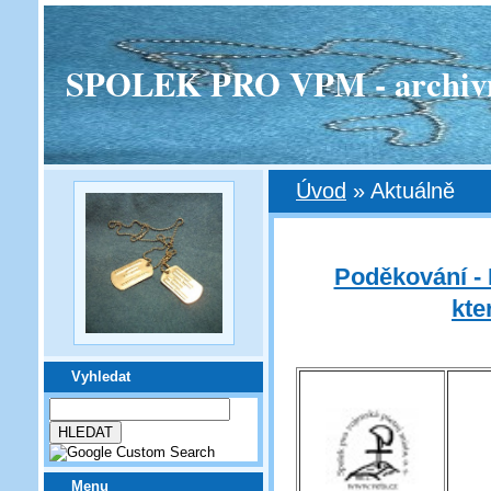
SPOLEK PRO VPM - archivní v
Úvod
»
Aktuálně
Poděkování - 
kte
Vyhledat
Menu