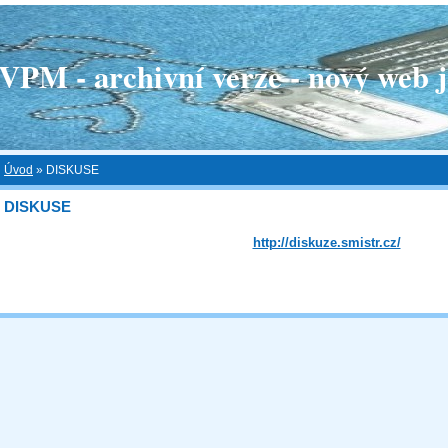
 - archivní verze - nový web je
Úvod
»
DISKUSE
DISKUSE
http://diskuze.smistr.cz/