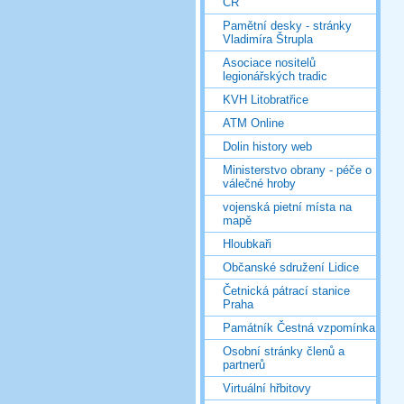
ČR
Pamětní desky - stránky
Vladimíra Štrupla
Asociace nositelů
legionářských tradic
KVH Litobratřice
ATM Online
Dolin history web
Ministerstvo obrany - péče o
válečné hroby
vojenská pietní místa na
mapě
Hloubkaři
Občanské sdružení Lidice
Četnická pátrací stanice
Praha
Památník Čestná vzpomínka
Osobní stránky členů a
partnerů
Virtuální hřbitovy