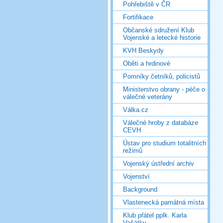
Pohřebiště v ČR
Fortifikace
Občanské sdružení Klub
Vojenské a letecké historie
KVH Beskydy
Oběti a hrdinové
Pomníky četníků, policistů
Ministerstvo obrany - péče o
válečné veterány
Válka.cz
Válečné hroby z databáze
CEVH
Ústav pro studium totalitních
režimů
Vojenský ústřední archiv
Vojenství
Background
Vlastenecká památná místa
Klub přátel pplk. Karla
Vašátky