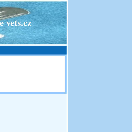
 vets.cz