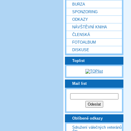
BURZA
SPONZORING
ODKAZY
NÁVŠTĚVNÍ KNIHA
ČLENSKÁ
FOTOALBUM
DISKUSE
Toplist
Mail list
Oblíbené odkazy
Sdružení válečných veteránů