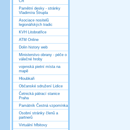
ČR
Pamětní desky - stránky
Vladimíra Štrupla
Asociace nositelů
legionářských tradic
KVH Litobratřice
ATM Online
Dolin history web
Ministerstvo obrany - péče o
válečné hroby
vojenská pietní místa na
mapě
Hloubkaři
Občanské sdružení Lidice
Četnická pátrací stanice
Praha
Památník Čestná vzpomínka
Osobní stránky členů a
partnerů
Virtuální hřbitovy