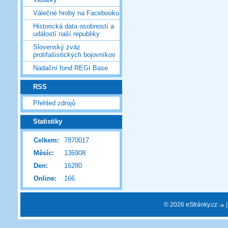
Válečné hroby na Facebooku
Historická data osobností a
událostí naší republiky
Slovenský zväz
protifašistických bojovníkov
Nadační fond REGI Base
RSS
Přehled zdrojů
Statistiky
Celkem:
7870017
Měsíc:
136908
Den:
16280
Online:
166
© 2026 eStránky.cz