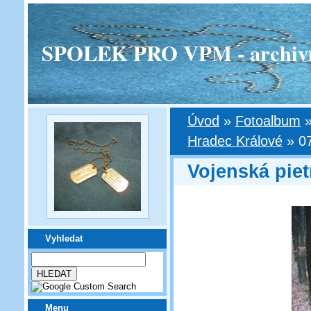
SPOLEK PRO VPM - archivní v
Úvod
»
Fotoalbum
Hradec Králové
»
0
Vojenská piet
Vyhledat
Menu