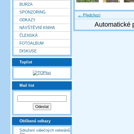
BURZA
SPONZORING
← Předchozí
ODKAZY
Automatické 
NÁVŠTĚVNÍ KNIHA
ČLENSKÁ
FOTOALBUM
DISKUSE
Toplist
Mail list
Oblíbené odkazy
Sdružení válečných veteránů