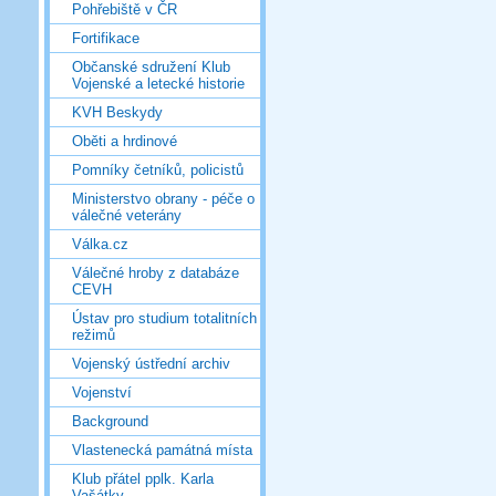
Pohřebiště v ČR
Fortifikace
Občanské sdružení Klub
Vojenské a letecké historie
KVH Beskydy
Oběti a hrdinové
Pomníky četníků, policistů
Ministerstvo obrany - péče o
válečné veterány
Válka.cz
Válečné hroby z databáze
CEVH
Ústav pro studium totalitních
režimů
Vojenský ústřední archiv
Vojenství
Background
Vlastenecká památná místa
Klub přátel pplk. Karla
Vašátky