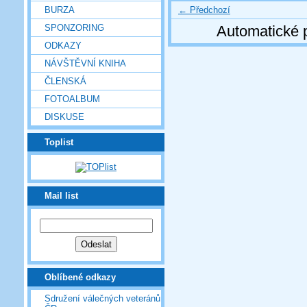
← Předchozí
BURZA
SPONZORING
Automatické 
ODKAZY
NÁVŠTĚVNÍ KNIHA
ČLENSKÁ
FOTOALBUM
DISKUSE
Toplist
Mail list
Oblíbené odkazy
Sdružení válečných veteránů