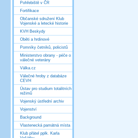
Pohřebiště v ČR
Fortifikace
Občanské sdružení Klub
Vojenské a letecké historie
KVH Beskydy
Oběti a hrdinové
Pomníky četníků, policistů
Ministerstvo obrany - péče o
válečné veterány
Válka.cz
Válečné hroby z databáze
CEVH
Ústav pro studium totalitních
režimů
Vojenský ústřední archiv
Vojenství
Background
Vlastenecká památná místa
Klub přátel pplk. Karla
Vašátky