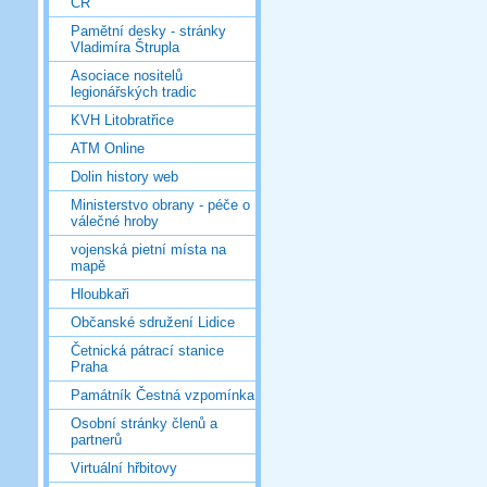
ČR
Pamětní desky - stránky
Vladimíra Štrupla
Asociace nositelů
legionářských tradic
KVH Litobratřice
ATM Online
Dolin history web
Ministerstvo obrany - péče o
válečné hroby
vojenská pietní místa na
mapě
Hloubkaři
Občanské sdružení Lidice
Četnická pátrací stanice
Praha
Památník Čestná vzpomínka
Osobní stránky členů a
partnerů
Virtuální hřbitovy