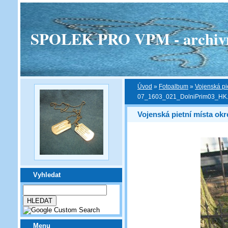
SPOLEK PRO VPM - archivní v
Úvod
»
Fotoalbum
»
Vojenská pi
07_1603_021_DolniPrim03_HK
Vojenská pietní místa ok
Vyhledat
Menu