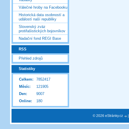
Válečné hroby na Facebooku
Historická data osobností a
událostí naší republiky
Slovenský zväz
protifašistických bojovníkov
Nadační fond REGI Base
RSS
Přehled zdrojů
Statistiky
Celkem:
7852417
Měsíc:
121905
Den:
9007
Online:
180
© 2026 eStránky.cz