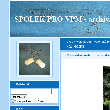
SPOLEK PRO VPM - archivní v
Úvod
»
Fotoalbum
»
Vojenská pi
H02_HK.JPG
Vojenská pietní místa ok
Vyhledat
Menu