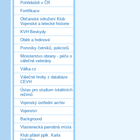
Pohřebiště v ČR
Fortifikace
Občanské sdružení Klub
Vojenské a letecké historie
KVH Beskydy
Oběti a hrdinové
Pomníky četníků, policistů
Ministerstvo obrany - péče o
válečné veterány
Válka.cz
Válečné hroby z databáze
CEVH
Ústav pro studium totalitních
režimů
Vojenský ústřední archiv
Vojenství
Background
Vlastenecká památná místa
Klub přátel pplk. Karla
Vašátky