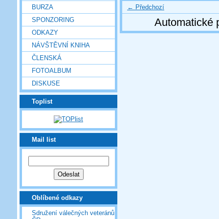
← Předchozí
BURZA
SPONZORING
Automatické 
ODKAZY
NÁVŠTĚVNÍ KNIHA
ČLENSKÁ
FOTOALBUM
DISKUSE
Toplist
Mail list
Oblíbené odkazy
Sdružení válečných veteránů