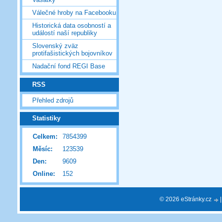
Válečné hroby na Facebooku
Historická data osobností a
událostí naší republiky
Slovenský zväz
protifašistických bojovníkov
Nadační fond REGI Base
RSS
Přehled zdrojů
Statistiky
Celkem:
7854399
Měsíc:
123539
Den:
9609
Online:
152
© 2026 eStránky.cz