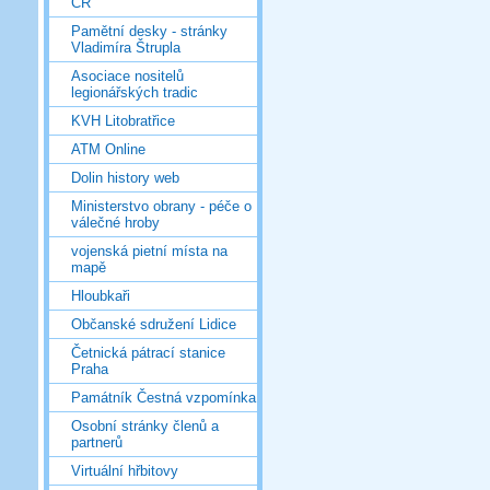
ČR
Pamětní desky - stránky
Vladimíra Štrupla
Asociace nositelů
legionářských tradic
KVH Litobratřice
ATM Online
Dolin history web
Ministerstvo obrany - péče o
válečné hroby
vojenská pietní místa na
mapě
Hloubkaři
Občanské sdružení Lidice
Četnická pátrací stanice
Praha
Památník Čestná vzpomínka
Osobní stránky členů a
partnerů
Virtuální hřbitovy