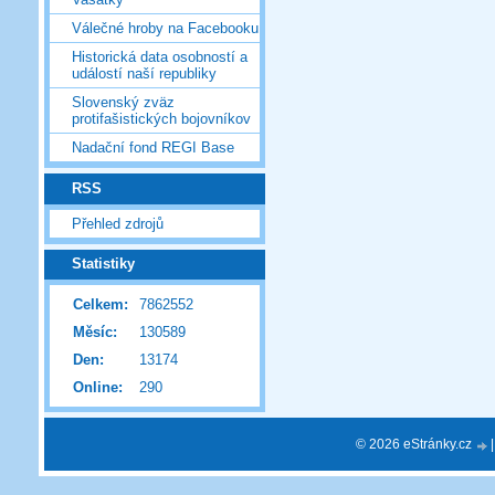
Válečné hroby na Facebooku
Historická data osobností a
událostí naší republiky
Slovenský zväz
protifašistických bojovníkov
Nadační fond REGI Base
RSS
Přehled zdrojů
Statistiky
Celkem:
7862552
Měsíc:
130589
Den:
13174
Online:
290
© 2026 eStránky.cz