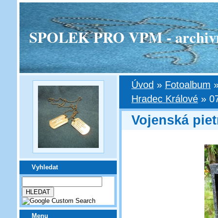
SPOLEK PRO VPM - archivní v
Úvod
»
Fotoalbum
Hradec Králové
»
0
Vojenská piet
Vyhledat
Menu