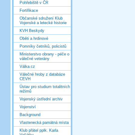
Pohřebiště v ČR
Fortifikace
Občanské sdružení Klub
Vojenské a letecké historie
KVH Beskydy
Oběti a hrdinové
Pomníky četníků, policistů
Ministerstvo obrany - péče o
válečné veterány
Válka.cz
Válečné hroby z databáze
CEVH
Ústav pro studium totalitních
režimů
Vojenský ústřední archiv
Vojenství
Background
Vlastenecká památná místa
Klub přátel pplk. Karla
Vašátky