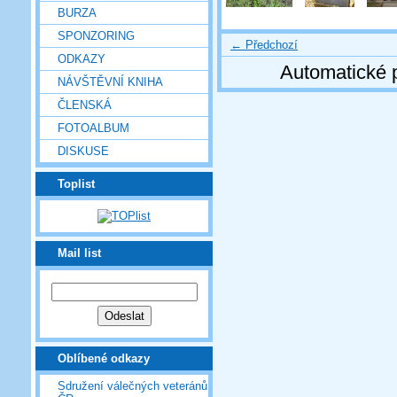
BURZA
SPONZORING
← Předchozí
ODKAZY
Automatické 
NÁVŠTĚVNÍ KNIHA
ČLENSKÁ
FOTOALBUM
DISKUSE
Toplist
Mail list
Oblíbené odkazy
Sdružení válečných veteránů