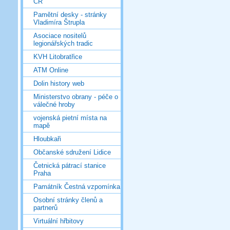
ČR
Pamětní desky - stránky
Vladimíra Štrupla
Asociace nositelů
legionářských tradic
KVH Litobratřice
ATM Online
Dolin history web
Ministerstvo obrany - péče o
válečné hroby
vojenská pietní místa na
mapě
Hloubkaři
Občanské sdružení Lidice
Četnická pátrací stanice
Praha
Památník Čestná vzpomínka
Osobní stránky členů a
partnerů
Virtuální hřbitovy