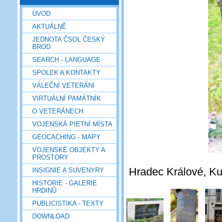
ÚVOD
AKTUÁLNĚ
JEDNOTA ČSOL ČESKÝ
BROD
SEARCH - LANGUAGE
SPOLEK A KONTAKTY
VÁLEČNÍ VETERÁNI
VIRTUÁLNÍ PAMÁTNÍK
O VETERÁNECH
VOJENSKÁ PIETNÍ MÍSTA
GEOCACHING - MAPY
VOJENSKÉ OBJEKTY A
PROSTORY
Hradec Králové, Kuk
INSIGNIE A SUVENYRY
HISTORIE - GALERIE
HRDINŮ
PUBLICISTIKA - TEXTY
DOWNLOAD