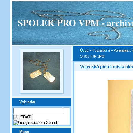
SPOLEK PRO VPM - archivní v
Úvod
»
Fotoalbum
»
Vojenská pi
SH05_HK.JPG
Vojenská pietní místa ok
Vyhledat
Menu