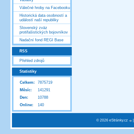
Válečné hroby na Facebooku
Historická data osobností a
událostí naší republiky
Slovenský zväz
protifašistických bojovníkov
Nadační fond REGI Base
RSS
Přehled zdrojů
Statistiky
Celkem:
7875719
Měsíc:
141291
Den:
10788
Online:
140
© 2026 eStránky.cz