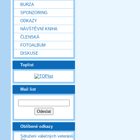
BURZA
SPONZORING
ODKAZY
NÁVŠTĚVNÍ KNIHA
ČLENSKÁ
FOTOALBUM
DISKUSE
Toplist
Mail list
Oblíbené odkazy
Sdružení válečných veteránů