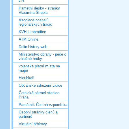
ČR
Pamětní desky - stránky
Vladimíra Štrupla
Asociace nositelů
legionářských tradic
KVH Litobratřice
ATM Online
Dolin history web
Ministerstvo obrany - péče o
válečné hroby
vojenská pietní místa na
mapě
Hloubkaři
Občanské sdružení Lidice
Četnická pátrací stanice
Praha
Památník Čestná vzpomínka
Osobní stránky členů a
partnerů
Virtuální hřbitovy