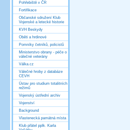
Pohřebiště v ČR
Fortifikace
Občanské sdružení Klub
Vojenské a letecké historie
KVH Beskydy
Oběti a hrdinové
Pomníky četníků, policistů
Ministerstvo obrany - péče o
válečné veterány
Válka.cz
Válečné hroby z databáze
CEVH
Ústav pro studium totalitních
režimů
Vojenský ústřední archiv
Vojenství
Background
Vlastenecká památná místa
Klub přátel pplk. Karla
Vašátky