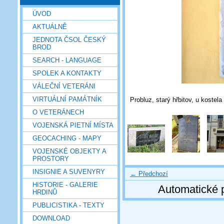
ÚVOD
AKTUÁLNĚ
JEDNOTA ČSOL ČESKÝ
BROD
SEARCH - LANGUAGE
SPOLEK A KONTAKTY
VÁLEČNÍ VETERÁNI
VIRTUÁLNÍ PAMÁTNÍK
Probluz, starý hřbitov, u kostela
O VETERÁNECH
VOJENSKÁ PIETNÍ MÍSTA
GEOCACHING - MAPY
VOJENSKÉ OBJEKTY A
PROSTORY
INSIGNIE A SUVENYRY
← Předchozí
HISTORIE - GALERIE
Automatické 
HRDINŮ
PUBLICISTIKA - TEXTY
DOWNLOAD