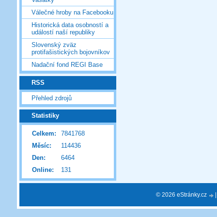
Válečné hroby na Facebooku
Historická data osobností a
událostí naší republiky
Slovenský zväz
protifašistických bojovníkov
Nadační fond REGI Base
RSS
Přehled zdrojů
Statistiky
Celkem:
7841768
Měsíc:
114436
Den:
6464
Online:
131
© 2026 eStránky.cz