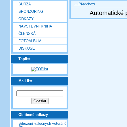
← Předchozí
BURZA
SPONZORING
Automatické 
ODKAZY
NÁVŠTĚVNÍ KNIHA
ČLENSKÁ
FOTOALBUM
DISKUSE
Toplist
Mail list
Oblíbené odkazy
Sdružení válečných veteránů