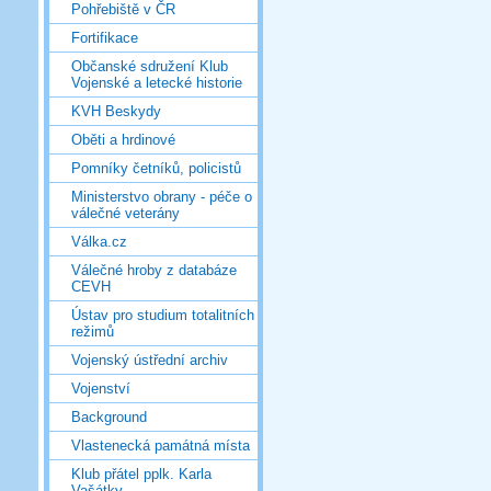
Pohřebiště v ČR
Fortifikace
Občanské sdružení Klub
Vojenské a letecké historie
KVH Beskydy
Oběti a hrdinové
Pomníky četníků, policistů
Ministerstvo obrany - péče o
válečné veterány
Válka.cz
Válečné hroby z databáze
CEVH
Ústav pro studium totalitních
režimů
Vojenský ústřední archiv
Vojenství
Background
Vlastenecká památná místa
Klub přátel pplk. Karla
Vašátky