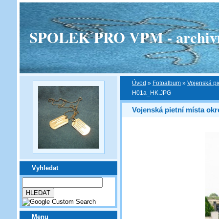
SPOLEK PRO VPM - archivní v
Úvod
»
Fotoalbum
»
Vojenská pi
H01a_HK.JPG
Vojenská pietní místa ok
Vyhledat
Menu