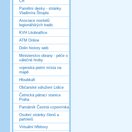
ČR
Pamětní desky - stránky
Vladimíra Štrupla
Asociace nositelů
legionářských tradic
KVH Litobratřice
ATM Online
Dolin history web
Ministerstvo obrany - péče o
válečné hroby
vojenská pietní místa na
mapě
Hloubkaři
Občanské sdružení Lidice
Četnická pátrací stanice
Praha
Památník Čestná vzpomínka
Osobní stránky členů a
partnerů
Virtuální hřbitovy