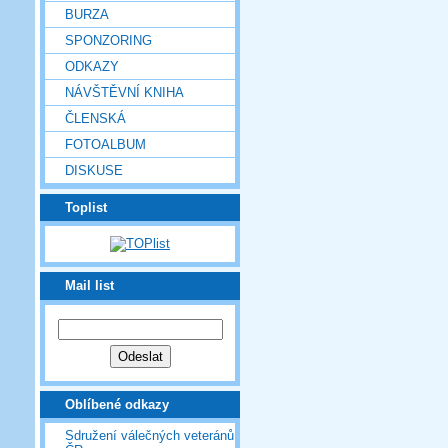
BURZA
SPONZORING
ODKAZY
NÁVŠTĚVNÍ KNIHA
ČLENSKÁ
FOTOALBUM
DISKUSE
Toplist
Mail list
Oblíbené odkazy
Sdružení válečných veteránů