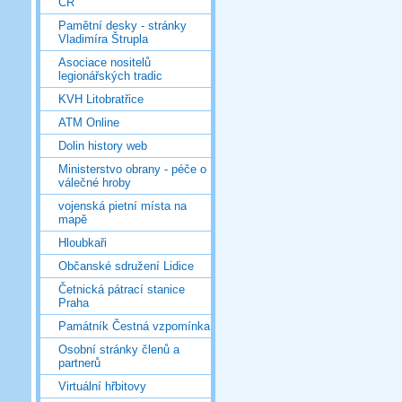
ČR
Pamětní desky - stránky
Vladimíra Štrupla
Asociace nositelů
legionářských tradic
KVH Litobratřice
ATM Online
Dolin history web
Ministerstvo obrany - péče o
válečné hroby
vojenská pietní místa na
mapě
Hloubkaři
Občanské sdružení Lidice
Četnická pátrací stanice
Praha
Památník Čestná vzpomínka
Osobní stránky členů a
partnerů
Virtuální hřbitovy