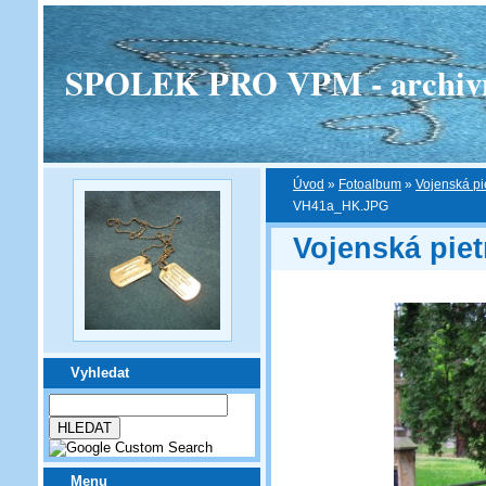
SPOLEK PRO VPM - archivní v
Úvod
»
Fotoalbum
»
Vojenská pi
VH41a_HK.JPG
Vojenská piet
Vyhledat
Menu