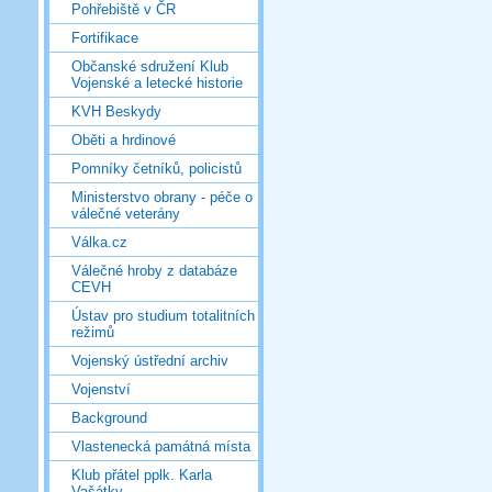
Pohřebiště v ČR
Fortifikace
Občanské sdružení Klub
Vojenské a letecké historie
KVH Beskydy
Oběti a hrdinové
Pomníky četníků, policistů
Ministerstvo obrany - péče o
válečné veterány
Válka.cz
Válečné hroby z databáze
CEVH
Ústav pro studium totalitních
režimů
Vojenský ústřední archiv
Vojenství
Background
Vlastenecká památná místa
Klub přátel pplk. Karla
Vašátky