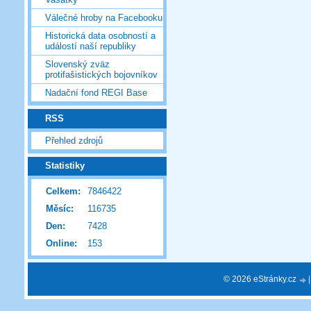
Válečné hroby na Facebooku
Historická data osobností a
událostí naší republiky
Slovenský zväz
protifašistických bojovníkov
Nadační fond REGI Base
RSS
Přehled zdrojů
Statistiky
Celkem:
7846422
Měsíc:
116735
Den:
7428
Online:
153
© 2026 eStránky.cz