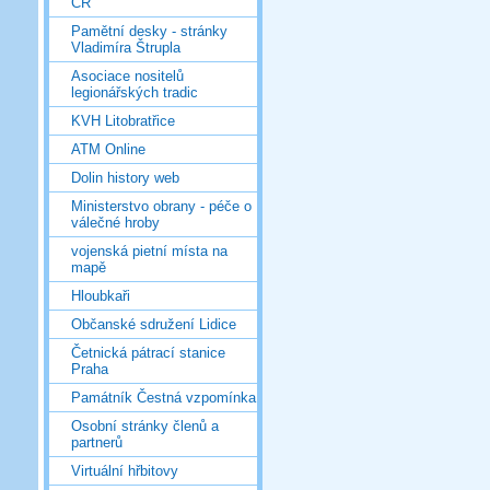
ČR
Pamětní desky - stránky
Vladimíra Štrupla
Asociace nositelů
legionářských tradic
KVH Litobratřice
ATM Online
Dolin history web
Ministerstvo obrany - péče o
válečné hroby
vojenská pietní místa na
mapě
Hloubkaři
Občanské sdružení Lidice
Četnická pátrací stanice
Praha
Památník Čestná vzpomínka
Osobní stránky členů a
partnerů
Virtuální hřbitovy