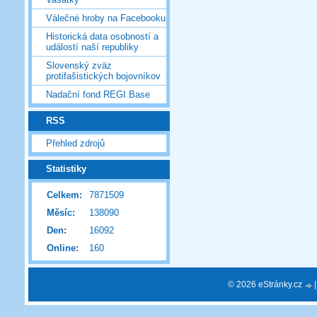
Válečné hroby na Facebooku
Historická data osobností a
událostí naší republiky
Slovenský zväz
protifašistických bojovníkov
Nadační fond REGI Base
RSS
Přehled zdrojů
Statistiky
Celkem:
7871509
Měsíc:
138090
Den:
16092
Online:
160
© 2026 eStránky.cz