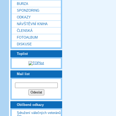
BURZA
SPONZORING
ODKAZY
NÁVŠTĚVNÍ KNIHA
ČLENSKÁ
FOTOALBUM
DISKUSE
Toplist
Mail list
Oblíbené odkazy
Sdružení válečných veteránů