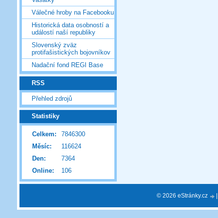
Válečné hroby na Facebooku
Historická data osobností a
událostí naší republiky
Slovenský zväz
protifašistických bojovníkov
Nadační fond REGI Base
RSS
Přehled zdrojů
Statistiky
Celkem:
7846300
Měsíc:
116624
Den:
7364
Online:
106
© 2026 eStránky.cz