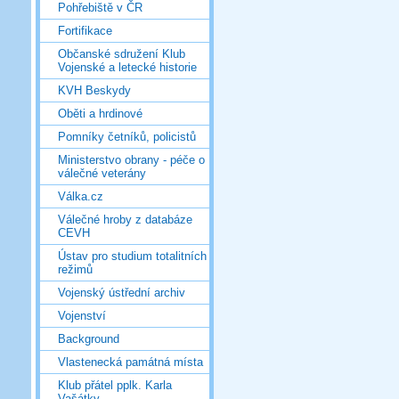
Pohřebiště v ČR
Fortifikace
Občanské sdružení Klub
Vojenské a letecké historie
KVH Beskydy
Oběti a hrdinové
Pomníky četníků, policistů
Ministerstvo obrany - péče o
válečné veterány
Válka.cz
Válečné hroby z databáze
CEVH
Ústav pro studium totalitních
režimů
Vojenský ústřední archiv
Vojenství
Background
Vlastenecká památná místa
Klub přátel pplk. Karla
Vašátky