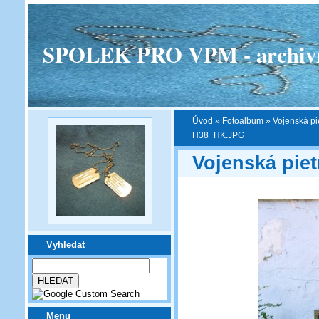
SPOLEK PRO VPM - archivní v
Úvod
»
Fotoalbum
»
Vojenská pi
H38_HK.JPG
Vojenská piet
Vyhledat
Menu