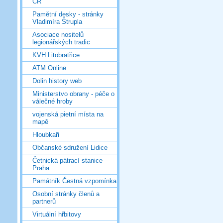
ČR
Pamětní desky - stránky
Vladimíra Štrupla
Asociace nositelů
legionářských tradic
KVH Litobratřice
ATM Online
Dolin history web
Ministerstvo obrany - péče o
válečné hroby
vojenská pietní místa na
mapě
Hloubkaři
Občanské sdružení Lidice
Četnická pátrací stanice
Praha
Památník Čestná vzpomínka
Osobní stránky členů a
partnerů
Virtuální hřbitovy