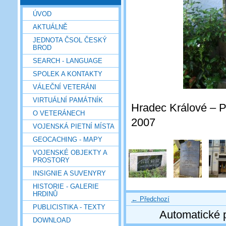
ÚVOD
AKTUÁLNĚ
JEDNOTA ČSOL ČESKÝ
BROD
SEARCH - LANGUAGE
SPOLEK A KONTAKTY
VÁLEČNÍ VETERÁNI
VIRTUÁLNÍ PAMÁTNÍK
Hradec Králové – Po
O VETERÁNECH
2007
VOJENSKÁ PIETNÍ MÍSTA
GEOCACHING - MAPY
VOJENSKÉ OBJEKTY A
PROSTORY
INSIGNIE A SUVENYRY
HISTORIE - GALERIE
HRDINŮ
← Předchozí
PUBLICISTIKA - TEXTY
Automatické 
DOWNLOAD