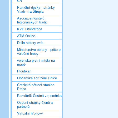
ČR
Pamětní desky - stránky
Vladimíra Štrupla
Asociace nositelů
legionářských tradic
KVH Litobratřice
ATM Online
Dolin history web
Ministerstvo obrany - péče o
válečné hroby
vojenská pietní místa na
mapě
Hloubkaři
Občanské sdružení Lidice
Četnická pátrací stanice
Praha
Památník Čestná vzpomínka
Osobní stránky členů a
partnerů
Virtuální hřbitovy