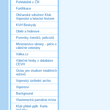
Pohřebiště v ČR
Fortifikace
Občanské sdružení Klub
Vojenské a letecké historie
KVH Beskydy
Oběti a hrdinové
Pomníky četníků, policistů
Ministerstvo obrany - péče o
válečné veterány
Válka.cz
Válečné hroby z databáze
CEVH
Ústav pro studium totalitních
režimů
Vojenský ústřední archiv
Vojenství
Background
Vlastenecká památná místa
Klub přátel pplk. Karla
Vašátky