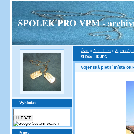
SPOLEK PRO VPM - archivní v
Úvod
»
Fotoalbum
»
Vojenská pi
SH06a_HK.JPG
Vojenská pietní místa ok
Vyhledat
Menu