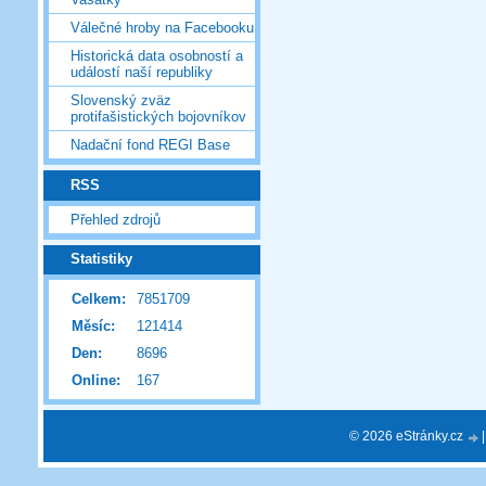
Válečné hroby na Facebooku
Historická data osobností a
událostí naší republiky
Slovenský zväz
protifašistických bojovníkov
Nadační fond REGI Base
RSS
Přehled zdrojů
Statistiky
Celkem:
7851709
Měsíc:
121414
Den:
8696
Online:
167
© 2026 eStránky.cz