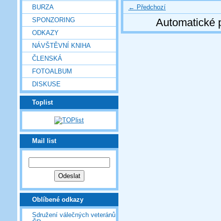
← Předchozí
BURZA
SPONZORING
Automatické 
ODKAZY
NÁVŠTĚVNÍ KNIHA
ČLENSKÁ
FOTOALBUM
DISKUSE
Toplist
Mail list
Oblíbené odkazy
Sdružení válečných veteránů