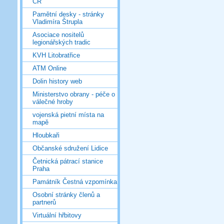
ČR
Pamětní desky - stránky
Vladimíra Štrupla
Asociace nositelů
legionářských tradic
KVH Litobratřice
ATM Online
Dolin history web
Ministerstvo obrany - péče o
válečné hroby
vojenská pietní místa na
mapě
Hloubkaři
Občanské sdružení Lidice
Četnická pátrací stanice
Praha
Památník Čestná vzpomínka
Osobní stránky členů a
partnerů
Virtuální hřbitovy