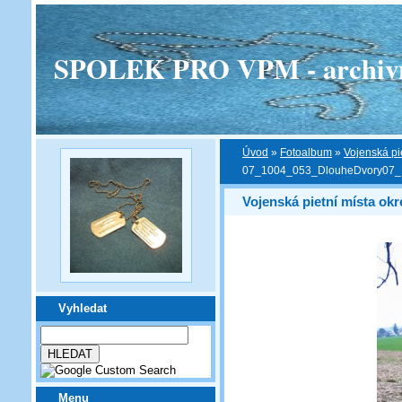
SPOLEK PRO VPM - archivní v
Úvod
»
Fotoalbum
»
Vojenská pi
07_1004_053_DlouheDvory07
Vojenská pietní místa ok
Vyhledat
Menu