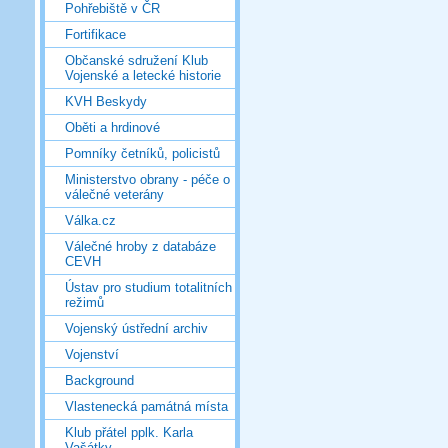
Pohřebiště v ČR
Fortifikace
Občanské sdružení Klub
Vojenské a letecké historie
KVH Beskydy
Oběti a hrdinové
Pomníky četníků, policistů
Ministerstvo obrany - péče o
válečné veterány
Válka.cz
Válečné hroby z databáze
CEVH
Ústav pro studium totalitních
režimů
Vojenský ústřední archiv
Vojenství
Background
Vlastenecká památná místa
Klub přátel pplk. Karla
Vašátky