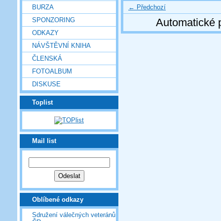
← Předchozí
BURZA
SPONZORING
Automatické 
ODKAZY
NÁVŠTĚVNÍ KNIHA
ČLENSKÁ
FOTOALBUM
DISKUSE
Toplist
Mail list
Oblíbené odkazy
Sdružení válečných veteránů