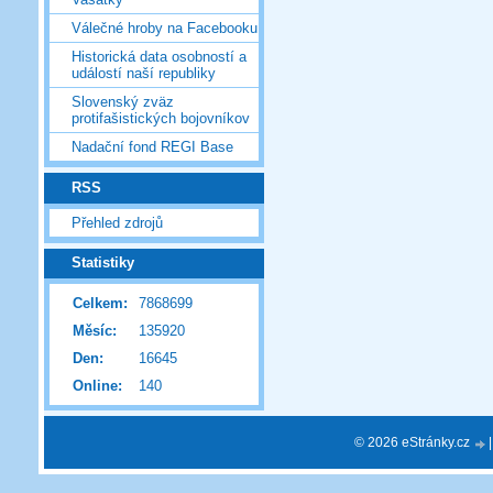
Válečné hroby na Facebooku
Historická data osobností a
událostí naší republiky
Slovenský zväz
protifašistických bojovníkov
Nadační fond REGI Base
RSS
Přehled zdrojů
Statistiky
Celkem:
7868699
Měsíc:
135920
Den:
16645
Online:
140
© 2026 eStránky.cz