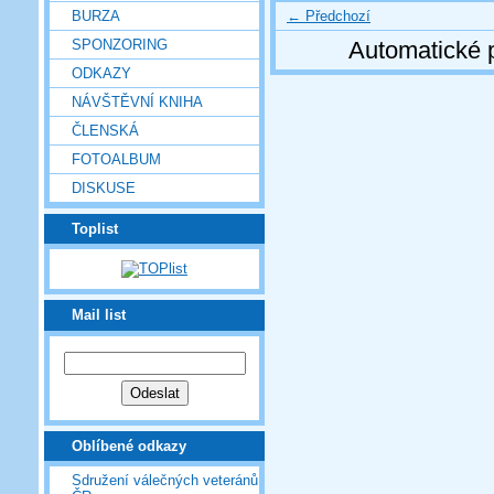
← Předchozí
BURZA
SPONZORING
Automatické 
ODKAZY
NÁVŠTĚVNÍ KNIHA
ČLENSKÁ
FOTOALBUM
DISKUSE
Toplist
Mail list
Oblíbené odkazy
Sdružení válečných veteránů