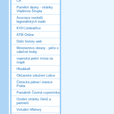
ČR
Pamětní desky - stránky
Vladimíra Štrupla
Asociace nositelů
legionářských tradic
KVH Litobratřice
ATM Online
Dolin history web
Ministerstvo obrany - péče o
válečné hroby
vojenská pietní místa na
mapě
Hloubkaři
Občanské sdružení Lidice
Četnická pátrací stanice
Praha
Památník Čestná vzpomínka
Osobní stránky členů a
partnerů
Virtuální hřbitovy