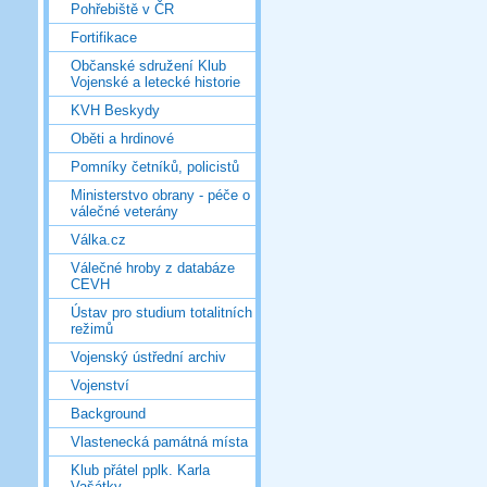
Pohřebiště v ČR
Fortifikace
Občanské sdružení Klub
Vojenské a letecké historie
KVH Beskydy
Oběti a hrdinové
Pomníky četníků, policistů
Ministerstvo obrany - péče o
válečné veterány
Válka.cz
Válečné hroby z databáze
CEVH
Ústav pro studium totalitních
režimů
Vojenský ústřední archiv
Vojenství
Background
Vlastenecká památná místa
Klub přátel pplk. Karla
Vašátky