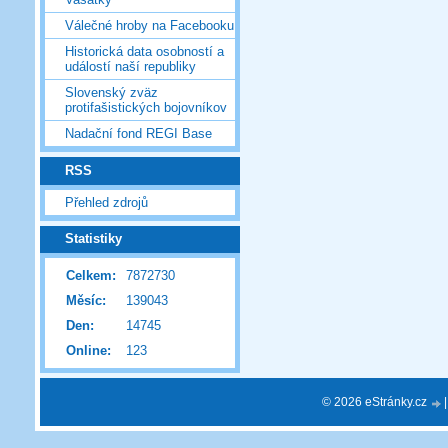
Válečné hroby na Facebooku
Historická data osobností a
událostí naší republiky
Slovenský zväz
protifašistických bojovníkov
Nadační fond REGI Base
RSS
Přehled zdrojů
Statistiky
Celkem:
7872730
Měsíc:
139043
Den:
14745
Online:
123
© 2026 eStránky.cz