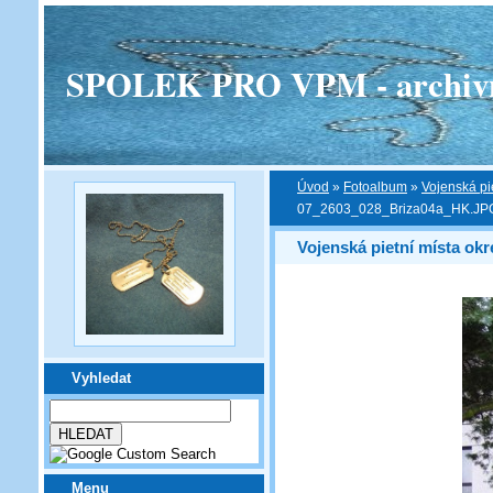
SPOLEK PRO VPM - archivní v
Úvod
»
Fotoalbum
»
Vojenská pi
07_2603_028_Briza04a_HK.JP
Vojenská pietní místa ok
Vyhledat
Menu