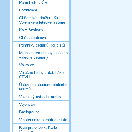
Pohřebiště v ČR
Fortifikace
Občanské sdružení Klub
Vojenské a letecké historie
KVH Beskydy
Oběti a hrdinové
Pomníky četníků, policistů
Ministerstvo obrany - péče o
válečné veterány
Válka.cz
Válečné hroby z databáze
CEVH
Ústav pro studium totalitních
režimů
Vojenský ústřední archiv
Vojenství
Background
Vlastenecká památná místa
Klub přátel pplk. Karla
Vašátky