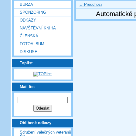
← Předchozí
BURZA
SPONZORING
Automatické 
ODKAZY
NÁVŠTĚVNÍ KNIHA
ČLENSKÁ
FOTOALBUM
DISKUSE
Toplist
Mail list
Oblíbené odkazy
Sdružení válečných veteránů