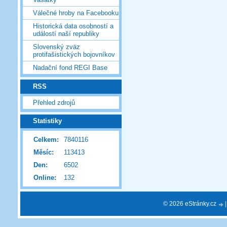
Válečné hroby na Facebooku
Historická data osobností a
událostí naší republiky
Slovenský zväz
protifašistických bojovníkov
Nadační fond REGI Base
RSS
Přehled zdrojů
Statistiky
Celkem:
7840116
Měsíc:
113413
Den:
6502
Online:
132
© 2026 eStránky.cz