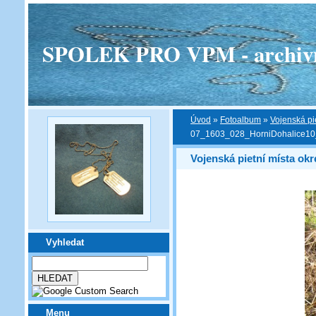
SPOLEK PRO VPM - archivní v
Úvod
»
Fotoalbum
»
Vojenská pi
07_1603_028_HorniDohalice1
Vojenská pietní místa ok
Vyhledat
Menu