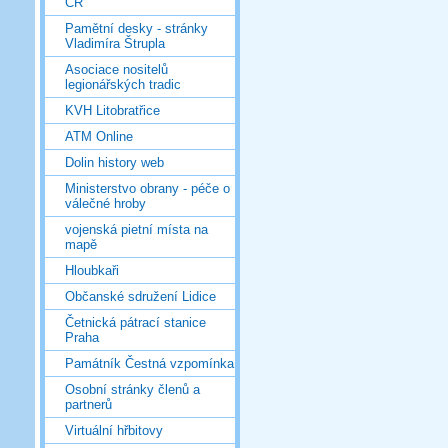
ČR
Pamětní desky - stránky
Vladimíra Štrupla
Asociace nositelů
legionářských tradic
KVH Litobratřice
ATM Online
Dolin history web
Ministerstvo obrany - péče o
válečné hroby
vojenská pietní místa na
mapě
Hloubkaři
Občanské sdružení Lidice
Četnická pátrací stanice
Praha
Památník Čestná vzpomínka
Osobní stránky členů a
partnerů
Virtuální hřbitovy