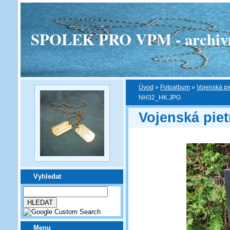
SPOLEK PRO VPM - archivní v
Úvod
»
Fotoalbum
»
Vojenská pi
NH32_HK.JPG
Vojenská piet
Vyhledat
Menu