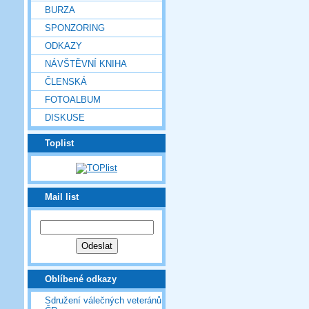
BURZA
SPONZORING
ODKAZY
NÁVŠTĚVNÍ KNIHA
ČLENSKÁ
FOTOALBUM
DISKUSE
Toplist
Mail list
Oblíbené odkazy
Sdružení válečných veteránů