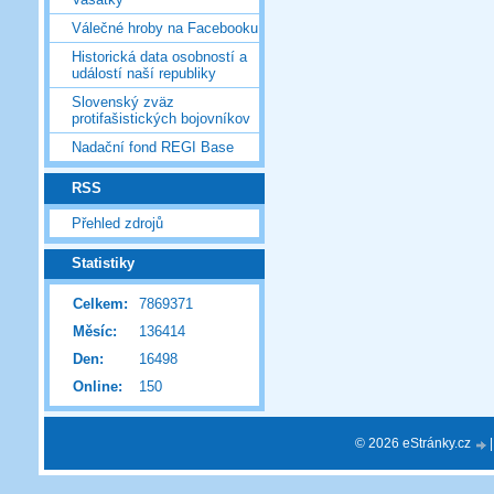
Válečné hroby na Facebooku
Historická data osobností a
událostí naší republiky
Slovenský zväz
protifašistických bojovníkov
Nadační fond REGI Base
RSS
Přehled zdrojů
Statistiky
Celkem:
7869371
Měsíc:
136414
Den:
16498
Online:
150
© 2026 eStránky.cz