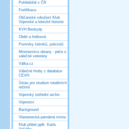
Pohřebiště v ČR
Fortifikace
Občanské sdružení Klub
Vojenské a letecké historie
KVH Beskydy
Oběti a hrdinové
Pomníky četníků, policistů
Ministerstvo obrany - péče o
válečné veterány
Válka.cz
Válečné hroby z databáze
CEVH
Ústav pro studium totalitních
režimů
Vojenský ústřední archiv
Vojenství
Background
Vlastenecká památná místa
Klub přátel pplk. Karla
Vašátky