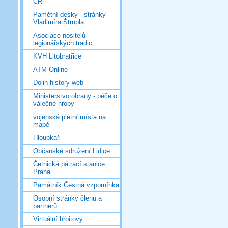
ČR
Pamětní desky - stránky
Vladimíra Štrupla
Asociace nositelů
legionářských tradic
KVH Litobratřice
ATM Online
Dolin history web
Ministerstvo obrany - péče o
válečné hroby
vojenská pietní místa na
mapě
Hloubkaři
Občanské sdružení Lidice
Četnická pátrací stanice
Praha
Památník Čestná vzpomínka
Osobní stránky členů a
partnerů
Virtuální hřbitovy