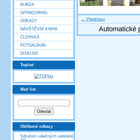
BURZA
SPONZORING
← Předchozí
ODKAZY
Automatické 
NÁVŠTĚVNÍ KNIHA
ČLENSKÁ
FOTOALBUM
DISKUSE
Toplist
Mail list
Oblíbené odkazy
Sdružení válečných veteránů