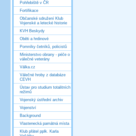
Pohřebiště v ČR
Fortifikace
Občanské sdružení Klub
Vojenské a letecké historie
KVH Beskydy
Oběti a hrdinové
Pomníky četníků, policistů
Ministerstvo obrany - péče o
válečné veterány
Válka.cz
Válečné hroby z databáze
CEVH
Ústav pro studium totalitních
režimů
Vojenský ústřední archiv
Vojenství
Background
Vlastenecká památná místa
Klub přátel pplk. Karla
Vašátky