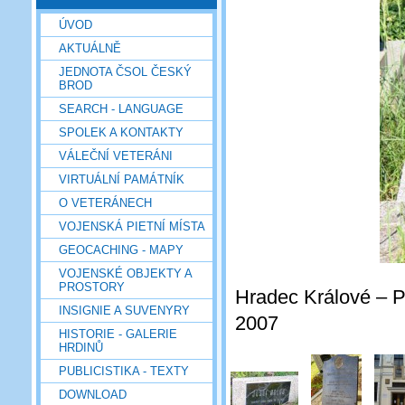
ÚVOD
AKTUÁLNĚ
JEDNOTA ČSOL ČESKÝ
BROD
SEARCH - LANGUAGE
SPOLEK A KONTAKTY
VÁLEČNÍ VETERÁNI
VIRTUÁLNÍ PAMÁTNÍK
O VETERÁNECH
VOJENSKÁ PIETNÍ MÍSTA
GEOCACHING - MAPY
VOJENSKÉ OBJEKTY A
PROSTORY
Hradec Králové – Po
INSIGNIE A SUVENYRY
2007
HISTORIE - GALERIE
HRDINŮ
PUBLICISTIKA - TEXTY
DOWNLOAD