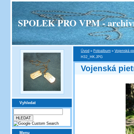
SPOLEK PRO VPM - archivní v
Úvod
»
Fotoalbum
»
Vojenská pi
H32_HK.JPG
Vojenská piet
Vyhledat
Menu