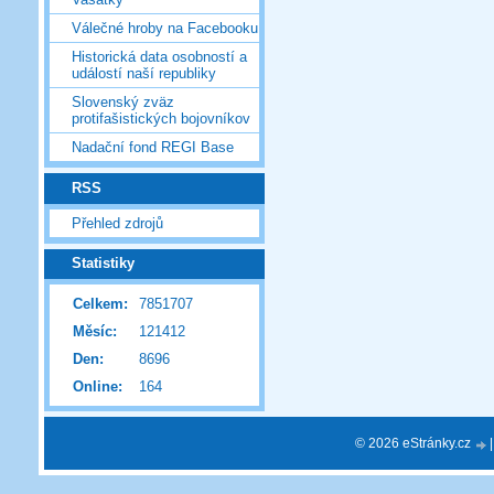
Válečné hroby na Facebooku
Historická data osobností a
událostí naší republiky
Slovenský zväz
protifašistických bojovníkov
Nadační fond REGI Base
RSS
Přehled zdrojů
Statistiky
Celkem:
7851707
Měsíc:
121412
Den:
8696
Online:
164
© 2026 eStránky.cz