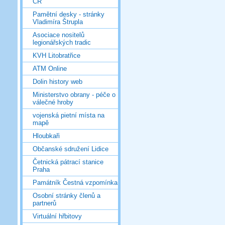
ČR
Pamětní desky - stránky
Vladimíra Štrupla
Asociace nositelů
legionářských tradic
KVH Litobratřice
ATM Online
Dolin history web
Ministerstvo obrany - péče o
válečné hroby
vojenská pietní místa na
mapě
Hloubkaři
Občanské sdružení Lidice
Četnická pátrací stanice
Praha
Památník Čestná vzpomínka
Osobní stránky členů a
partnerů
Virtuální hřbitovy