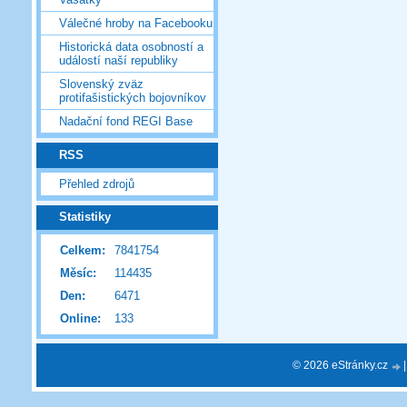
Válečné hroby na Facebooku
Historická data osobností a
událostí naší republiky
Slovenský zväz
protifašistických bojovníkov
Nadační fond REGI Base
RSS
Přehled zdrojů
Statistiky
Celkem:
7841754
Měsíc:
114435
Den:
6471
Online:
133
© 2026 eStránky.cz