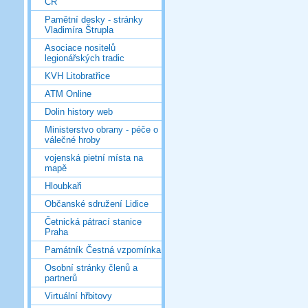
ČR
Pamětní desky - stránky
Vladimíra Štrupla
Asociace nositelů
legionářských tradic
KVH Litobratřice
ATM Online
Dolin history web
Ministerstvo obrany - péče o
válečné hroby
vojenská pietní místa na
mapě
Hloubkaři
Občanské sdružení Lidice
Četnická pátrací stanice
Praha
Památník Čestná vzpomínka
Osobní stránky členů a
partnerů
Virtuální hřbitovy