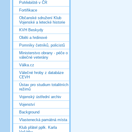
Pohřebiště v ČR
Fortifikace
Občanské sdružení Klub
Vojenské a letecké historie
KVH Beskydy
Oběti a hrdinové
Pomníky četníků, policistů
Ministerstvo obrany - péče o
válečné veterány
Válka.cz
Válečné hroby z databáze
CEVH
Ústav pro studium totalitních
režimů
Vojenský ústřední archiv
Vojenství
Background
Vlastenecká památná místa
Klub přátel pplk. Karla
Vašátky