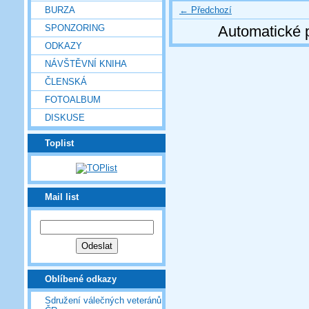
← Předchozí
BURZA
SPONZORING
Automatické 
ODKAZY
NÁVŠTĚVNÍ KNIHA
ČLENSKÁ
FOTOALBUM
DISKUSE
Toplist
Mail list
Oblíbené odkazy
Sdružení válečných veteránů