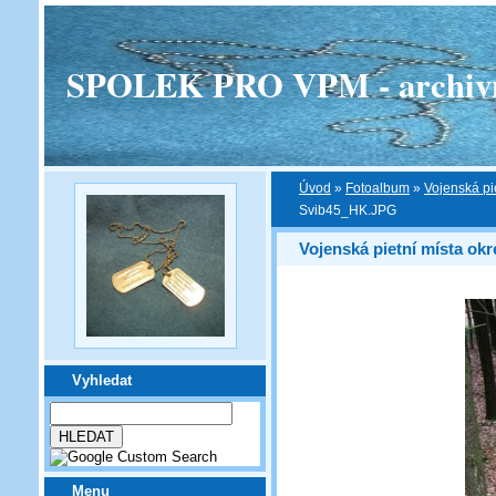
SPOLEK PRO VPM - archivní v
Úvod
»
Fotoalbum
»
Vojenská pi
Svib45_HK.JPG
Vojenská pietní místa ok
Vyhledat
Menu