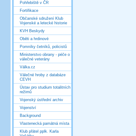
Pohřebiště v ČR
Fortifikace
Občanské sdružení Klub
Vojenské a letecké historie
KVH Beskydy
Oběti a hrdinové
Pomníky četníků, policistů
Ministerstvo obrany - péče o
válečné veterány
Válka.cz
Válečné hroby z databáze
CEVH
Ústav pro studium totalitních
režimů
Vojenský ústřední archiv
Vojenství
Background
Vlastenecká památná místa
Klub přátel pplk. Karla
Vašátky