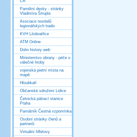
ČR
Pamětní desky - stránky
Vladimíra Štrupla
Asociace nositelů
legionářských tradic
KVH Litobratřice
ATM Online
Dolin history web
Ministerstvo obrany - péče o
válečné hroby
vojenská pietní místa na
mapě
Hloubkaři
Občanské sdružení Lidice
Četnická pátrací stanice
Praha
Památník Čestná vzpomínka
Osobní stránky členů a
partnerů
Virtuální hřbitovy