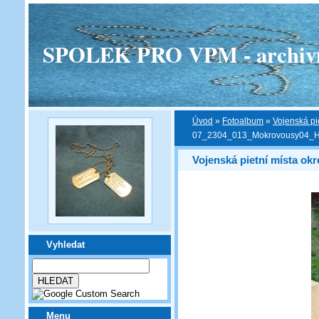
SPOLEK PRO VPM - archivní v
Úvod
»
Fotoalbum
»
Vojenská pi
07_2304_013_Mokrovousy04_
Vojenská pietní místa ok
Vyhledat
Menu