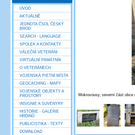
ÚVOD
AKTUÁLNĚ
JEDNOTA ČSOL ČESKÝ
BROD
SEARCH - LANGUAGE
SPOLEK A KONTAKTY
VÁLEČNÍ VETERÁNI
VIRTUÁLNÍ PAMÁTNÍK
O VETERÁNECH
VOJENSKÁ PIETNÍ MÍSTA
GEOCACHING - MAPY
VOJENSKÉ OBJEKTY A
Mokrovousy, severní část obce (
PROSTORY
INSIGNIE A SUVENYRY
HISTORIE - GALERIE
HRDINŮ
PUBLICISTIKA - TEXTY
DOWNLOAD