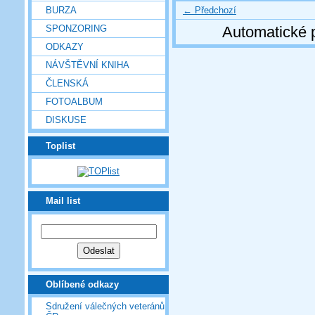
← Předchozí
BURZA
SPONZORING
Automatické 
ODKAZY
NÁVŠTĚVNÍ KNIHA
ČLENSKÁ
FOTOALBUM
DISKUSE
Toplist
Mail list
Oblíbené odkazy
Sdružení válečných veteránů