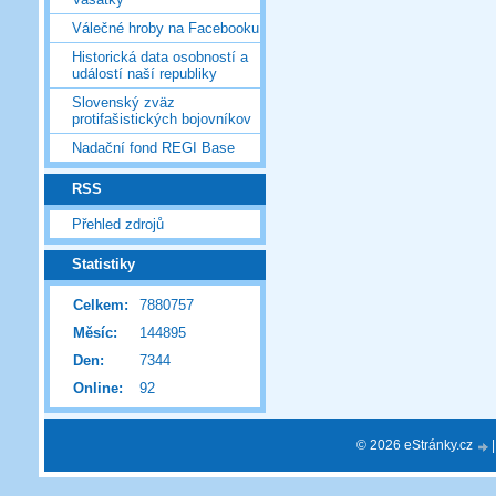
Válečné hroby na Facebooku
Historická data osobností a
událostí naší republiky
Slovenský zväz
protifašistických bojovníkov
Nadační fond REGI Base
RSS
Přehled zdrojů
Statistiky
Celkem:
7880757
Měsíc:
144895
Den:
7344
Online:
92
© 2026 eStránky.cz