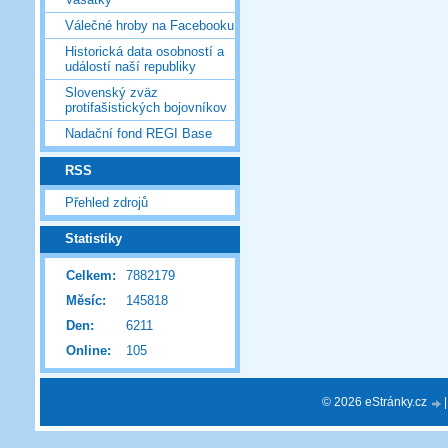
Válečné hroby na Facebooku
Historická data osobností a
událostí naší republiky
Slovenský zväz
protifašistických bojovníkov
Nadační fond REGI Base
RSS
Přehled zdrojů
Statistiky
Celkem:
7882179
Měsíc:
145818
Den:
6211
Online:
105
© 2026 eStránky.cz