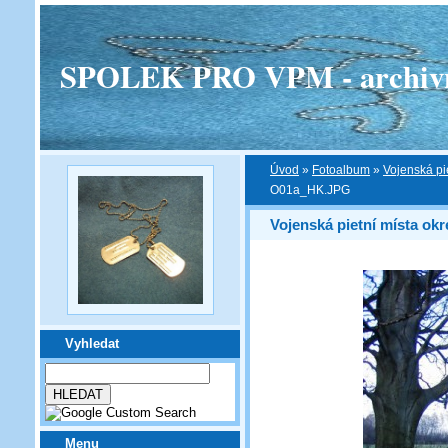
SPOLEK PRO VPM - archivní v
Úvod
»
Fotoalbum
»
Vojenská pi
O01a_HK.JPG
Vojenská pietní místa ok
Vyhledat
Menu