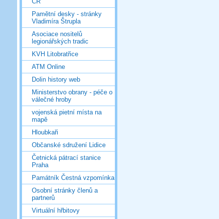
ČR
Pamětní desky - stránky
Vladimíra Štrupla
Asociace nositelů
legionářských tradic
KVH Litobratřice
ATM Online
Dolin history web
Ministerstvo obrany - péče o
válečné hroby
vojenská pietní místa na
mapě
Hloubkaři
Občanské sdružení Lidice
Četnická pátrací stanice
Praha
Památník Čestná vzpomínka
Osobní stránky členů a
partnerů
Virtuální hřbitovy