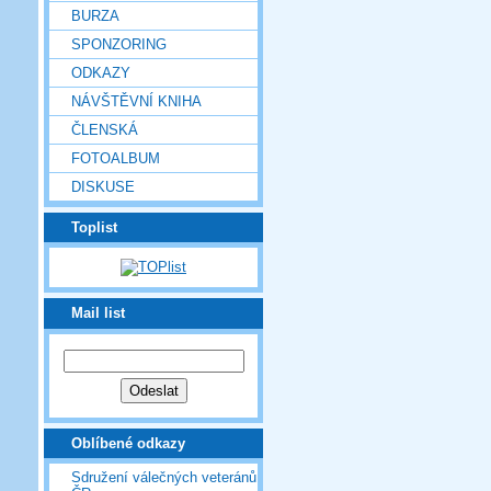
BURZA
SPONZORING
ODKAZY
NÁVŠTĚVNÍ KNIHA
ČLENSKÁ
FOTOALBUM
DISKUSE
Toplist
Mail list
Oblíbené odkazy
Sdružení válečných veteránů