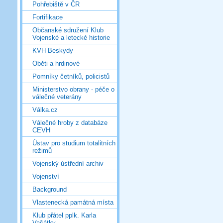
Pohřebiště v ČR
Fortifikace
Občanské sdružení Klub
Vojenské a letecké historie
KVH Beskydy
Oběti a hrdinové
Pomníky četníků, policistů
Ministerstvo obrany - péče o
válečné veterány
Válka.cz
Válečné hroby z databáze
CEVH
Ústav pro studium totalitních
režimů
Vojenský ústřední archiv
Vojenství
Background
Vlastenecká památná místa
Klub přátel pplk. Karla
Vašátky