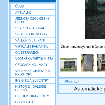
ÚVOD
AKTUÁLNĚ
JEDNOTA ČSOL ČESKÝ
BROD
SEARCH - LANGUAGE
SPOLEK A KONTAKTY
VÁLEČNÍ VETERÁNI
VIRTUÁLNÍ PAMÁTNÍK
Chlum, severovýchodně Ossaria 
O VETERÁNECH
VOJENSKÁ PIETNÍ MÍSTA
GEOCACHING - MAPY
VOJENSKÉ OBJEKTY A
PROSTORY
INSIGNIE A SUVENYRY
← Předchozí
HISTORIE - GALERIE
Automatické 
HRDINŮ
PUBLICISTIKA - TEXTY
DOWNLOAD