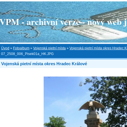
 - archivní verze - nový web je
Úvod
»
Fotoalbum
»
Vojenská pietní místa
»
Vojenská pietní místa okres Hradec K
07_2508_006_Pisek01a_HK.JPG
Vojenská pietní místa okres Hradec Králové