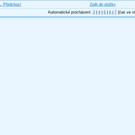
← Předchozí
Zpět do složky
Automatické procházení:
3
|
4
|
5
|
6
|
7
(čas ve vt