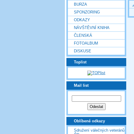
BURZA
SPONZORING
ODKAZY
NÁVŠTĚVNÍ KNIHA
ČLENSKÁ
FOTOALBUM
DISKUSE
Toplist
Mail list
Oblíbené odkazy
Sdružení válečných veteránů