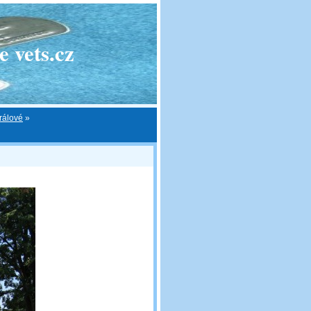
 vets.cz
rálové
»