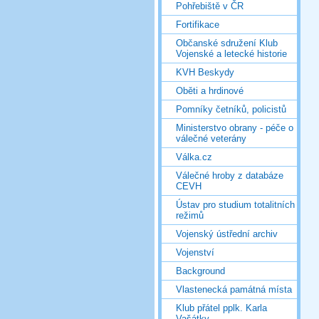
Pohřebiště v ČR
Fortifikace
Občanské sdružení Klub
Vojenské a letecké historie
KVH Beskydy
Oběti a hrdinové
Pomníky četníků, policistů
Ministerstvo obrany - péče o
válečné veterány
Válka.cz
Válečné hroby z databáze
CEVH
Ústav pro studium totalitních
režimů
Vojenský ústřední archiv
Vojenství
Background
Vlastenecká památná místa
Klub přátel pplk. Karla
Vašátky