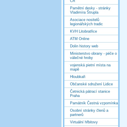
ČR
Pamětní desky - stránky
Vladimíra Štrupla
Asociace nositelů
legionářských tradic
KVH Litobratřice
ATM Online
Dolin history web
Ministerstvo obrany - péče o
válečné hroby
vojenská pietní místa na
mapě
Hloubkaři
Občanské sdružení Lidice
Četnická pátrací stanice
Praha
Památník Čestná vzpomínka
Osobní stránky členů a
partnerů
Virtuální hřbitovy