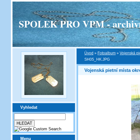
SPOLEK PRO VPM - archivní v
Úvod
»
Fotoalbum
»
Vojenská pi
SH05_HK.JPG
Vojenská pietní místa ok
Vyhledat
Menu