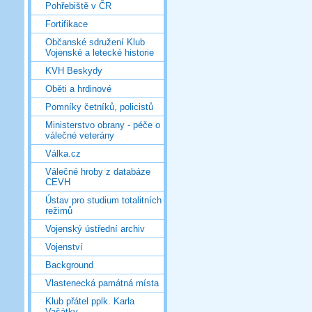
Pohřebiště v ČR
Fortifikace
Občanské sdružení Klub
Vojenské a letecké historie
KVH Beskydy
Oběti a hrdinové
Pomníky četníků, policistů
Ministerstvo obrany - péče o
válečné veterány
Válka.cz
Válečné hroby z databáze
CEVH
Ústav pro studium totalitních
režimů
Vojenský ústřední archiv
Vojenství
Background
Vlastenecká památná místa
Klub přátel pplk. Karla
Vašátky