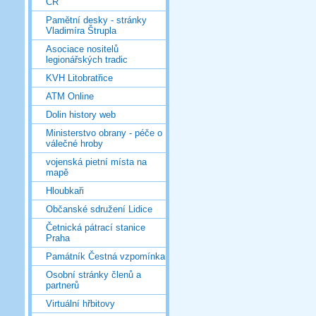
ČR
Pamětní desky - stránky
Vladimíra Štrupla
Asociace nositelů
legionářských tradic
KVH Litobratřice
ATM Online
Dolin history web
Ministerstvo obrany - péče o
válečné hroby
vojenská pietní místa na
mapě
Hloubkaři
Občanské sdružení Lidice
Četnická pátrací stanice
Praha
Památník Čestná vzpomínka
Osobní stránky členů a
partnerů
Virtuální hřbitovy