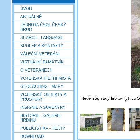
ÚVOD
AKTUÁLNĚ
JEDNOTA ČSOL ČESKÝ
BROD
SEARCH - LANGUAGE
SPOLEK A KONTAKTY
VÁLEČNÍ VETERÁNI
VIRTUÁLNÍ PAMÁTNÍK
O VETERÁNECH
VOJENSKÁ PIETNÍ MÍSTA
GEOCACHING - MAPY
VOJENSKÉ OBJEKTY A
Neděliště, starý hřbitov (c) Ivo 
PROSTORY
INSIGNIE A SUVENYRY
HISTORIE - GALERIE
HRDINŮ
PUBLICISTIKA - TEXTY
DOWNLOAD