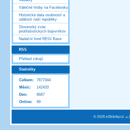
Válečné hroby na Facebooku
Historická data osobností a
událostí naší republiky
Slovenský zväz
protifašistických bojovníkov
Nadační fond REGI Base
RSS
Přehled zdrojů
Statistiky
Celkem:
7877044
Měsíc:
142420
Den:
8687
Online:
99
© 2026 eStránky.cz