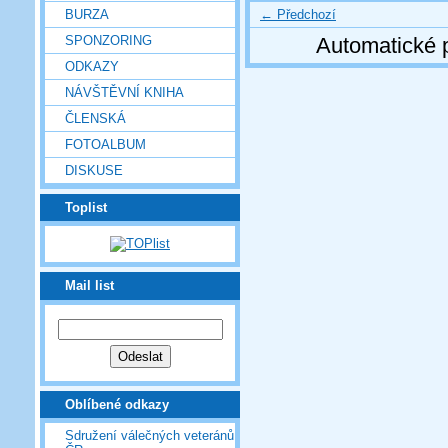
← Předchozí
BURZA
SPONZORING
Automatické 
ODKAZY
NÁVŠTĚVNÍ KNIHA
ČLENSKÁ
FOTOALBUM
DISKUSE
Toplist
Mail list
Oblíbené odkazy
Sdružení válečných veteránů