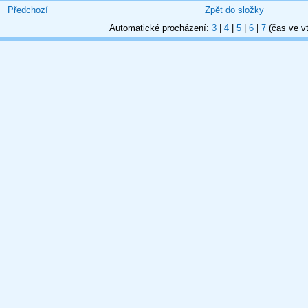
← Předchozí
Zpět do složky
Automatické procházení:
3
|
4
|
5
|
6
|
7
(čas ve vt