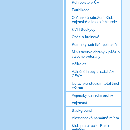
Pohřebiště v ČR
Fortifikace
Občanské sdružení Klub
Vojenské a letecké historie
KVH Beskydy
Oběti a hrdinové
Pomníky četníků, policistů
Ministerstvo obrany - péče o
válečné veterány
Válka.cz
Válečné hroby z databáze
CEVH
Ústav pro studium totalitních
režimů
Vojenský ústřední archiv
Vojenství
Background
Vlastenecká památná místa
Klub přátel pplk. Karla
Vašátky