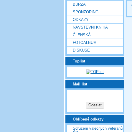
BURZA
SPONZORING
ODKAZY
NÁVŠTĚVNÍ KNIHA
ČLENSKÁ
FOTOALBUM
DISKUSE
Toplist
Mail list
Oblíbené odkazy
Sdružení válečných veteránů