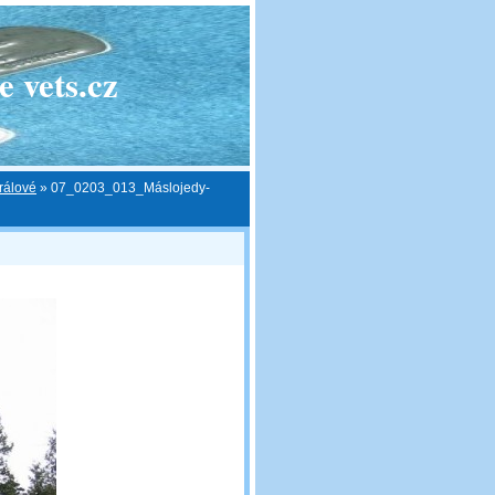
 vets.cz
rálové
»
07_0203_013_Máslojedy-