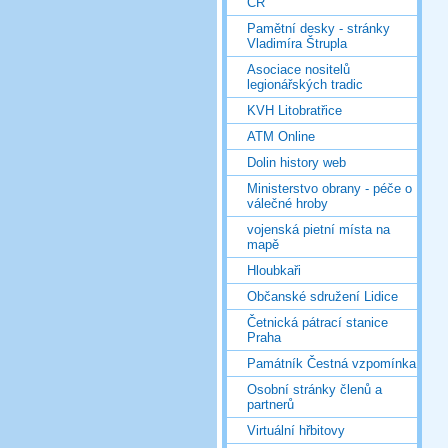
ČR
Pamětní desky - stránky
Vladimíra Štrupla
Asociace nositelů
legionářských tradic
KVH Litobratřice
ATM Online
Dolin history web
Ministerstvo obrany - péče o
válečné hroby
vojenská pietní místa na
mapě
Hloubkaři
Občanské sdružení Lidice
Četnická pátrací stanice
Praha
Památník Čestná vzpomínka
Osobní stránky členů a
partnerů
Virtuální hřbitovy