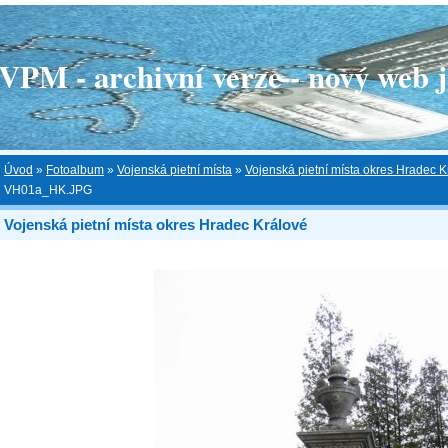
 - archivní verze - nový web je
Úvod
»
Fotoalbum
»
Vojenská pietní místa
»
Vojenská pietní místa okres Hradec K
VH01a_HK.JPG
Vojenská pietní místa okres Hradec Králové