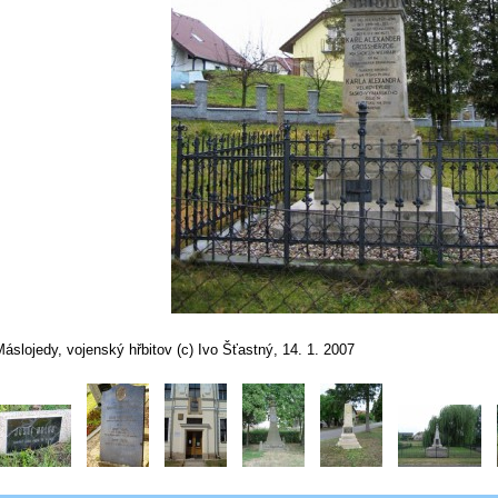
áslojedy, vojenský hřbitov (c) Ivo Šťastný, 14. 1. 2007