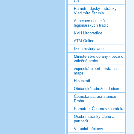
ČR
Pamětní desky - stránky
Vladimíra Štrupla
Asociace nositelů
legionářských tradic
KVH Litobratřice
ATM Online
Dolin history web
Ministerstvo obrany - péče o
válečné hroby
vojenská pietní místa na
mapě
Hloubkaři
Občanské sdružení Lidice
Četnická pátrací stanice
Praha
Památník Čestná vzpomínka
Osobní stránky členů a
partnerů
Virtuální hřbitovy