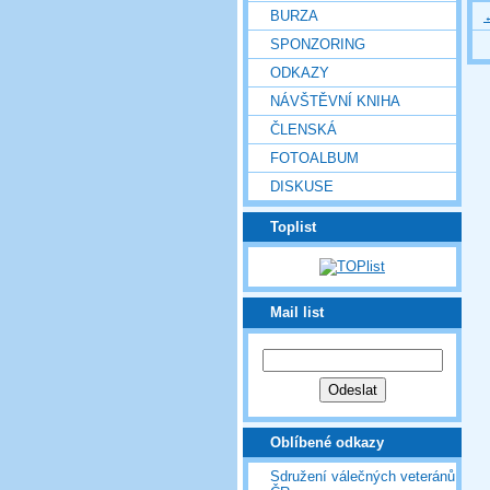
BURZA
SPONZORING
ODKAZY
NÁVŠTĚVNÍ KNIHA
ČLENSKÁ
FOTOALBUM
DISKUSE
Toplist
Mail list
Oblíbené odkazy
Sdružení válečných veteránů