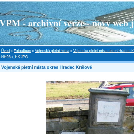
 - archivní verze - nový web je
Úvod
»
Fotoalbum
»
Vojenská pietní místa
»
Vojenská pietní místa okres Hradec K
NH08a_HK.JPG
Vojenská pietní místa okres Hradec Králové