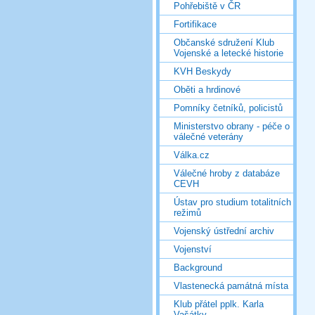
Pohřebiště v ČR
Fortifikace
Občanské sdružení Klub
Vojenské a letecké historie
KVH Beskydy
Oběti a hrdinové
Pomníky četníků, policistů
Ministerstvo obrany - péče o
válečné veterány
Válka.cz
Válečné hroby z databáze
CEVH
Ústav pro studium totalitních
režimů
Vojenský ústřední archiv
Vojenství
Background
Vlastenecká památná místa
Klub přátel pplk. Karla
Vašátky