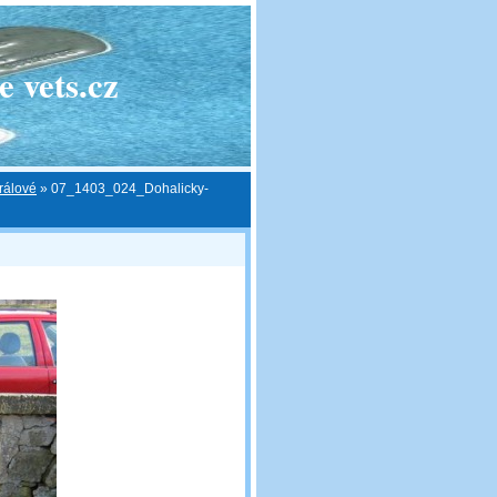
 vets.cz
rálové
»
07_1403_024_Dohalicky-