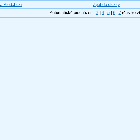
← Předchozí
Zpět do složky
Automatické procházení:
3
|
4
|
5
|
6
|
7
(čas ve vt