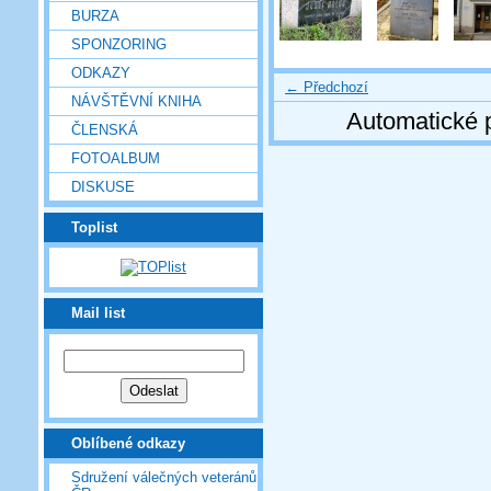
BURZA
SPONZORING
ODKAZY
← Předchozí
NÁVŠTĚVNÍ KNIHA
Automatické 
ČLENSKÁ
FOTOALBUM
DISKUSE
Toplist
Mail list
Oblíbené odkazy
Sdružení válečných veteránů