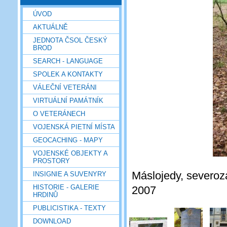
ÚVOD
AKTUÁLNĚ
JEDNOTA ČSOL ČESKÝ
BROD
SEARCH - LANGUAGE
SPOLEK A KONTAKTY
VÁLEČNÍ VETERÁNI
VIRTUÁLNÍ PAMÁTNÍK
O VETERÁNECH
VOJENSKÁ PIETNÍ MÍSTA
GEOCACHING - MAPY
VOJENSKÉ OBJEKTY A
PROSTORY
Máslojedy, severozá
INSIGNIE A SUVENYRY
HISTORIE - GALERIE
2007
HRDINŮ
PUBLICISTIKA - TEXTY
DOWNLOAD