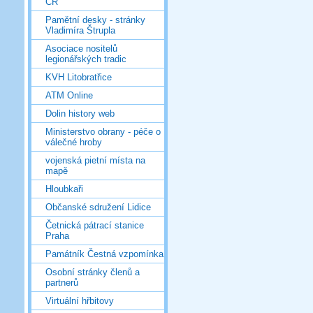
ČR
Pamětní desky - stránky
Vladimíra Štrupla
Asociace nositelů
legionářských tradic
KVH Litobratřice
ATM Online
Dolin history web
Ministerstvo obrany - péče o
válečné hroby
vojenská pietní místa na
mapě
Hloubkaři
Občanské sdružení Lidice
Četnická pátrací stanice
Praha
Památník Čestná vzpomínka
Osobní stránky členů a
partnerů
Virtuální hřbitovy