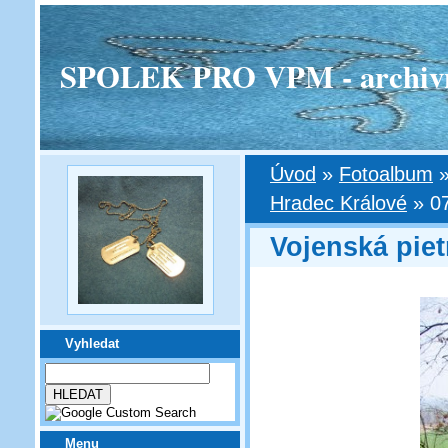
SPOLEK PRO VPM - archivní v
Úvod
»
Fotoalbum
Hradec Králové
»
0
Vojenská piet
Vyhledat
Menu