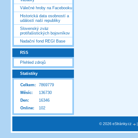
Válečné hroby na Facebooku
Historická data osobností a
událostí naší republiky
Slovenský zväz
protifašistických bojovníkov
Nadační fond REGI Base
RSS
Přehled zdrojů
Statistiky
Celkem:
7869779
Měsíc:
136730
Den:
16346
Online:
102
© 2026 eStránky.cz