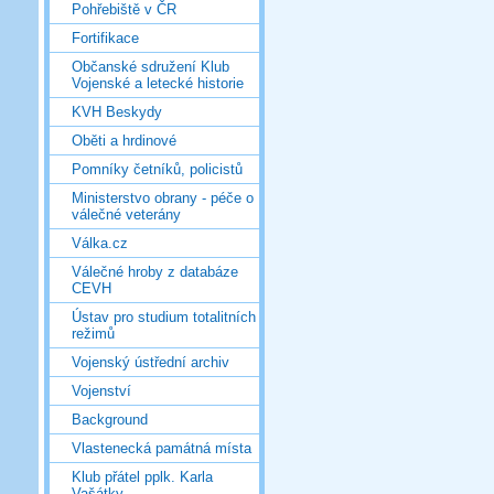
Pohřebiště v ČR
Fortifikace
Občanské sdružení Klub
Vojenské a letecké historie
KVH Beskydy
Oběti a hrdinové
Pomníky četníků, policistů
Ministerstvo obrany - péče o
válečné veterány
Válka.cz
Válečné hroby z databáze
CEVH
Ústav pro studium totalitních
režimů
Vojenský ústřední archiv
Vojenství
Background
Vlastenecká památná místa
Klub přátel pplk. Karla
Vašátky