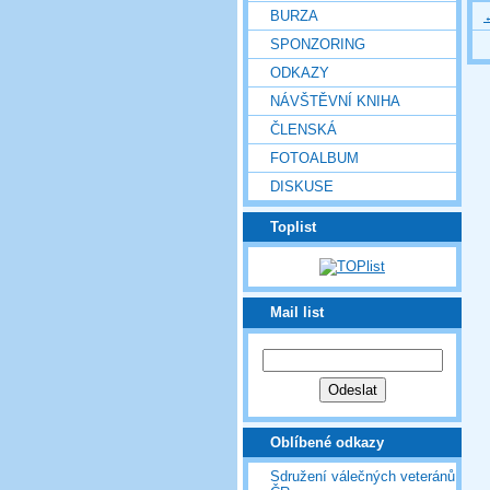
BURZA
SPONZORING
ODKAZY
NÁVŠTĚVNÍ KNIHA
ČLENSKÁ
FOTOALBUM
DISKUSE
Toplist
Mail list
Oblíbené odkazy
Sdružení válečných veteránů