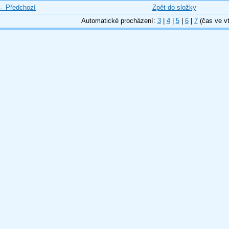
← Předchozí
Zpět do složky
Automatické procházení:
3
|
4
|
5
|
6
|
7
(čas ve vt