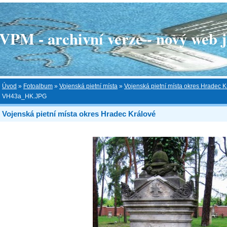
 - archivní verze - nový web je
Úvod
»
Fotoalbum
»
Vojenská pietní místa
»
Vojenská pietní místa okres Hradec K
VH43a_HK.JPG
Vojenská pietní místa okres Hradec Králové