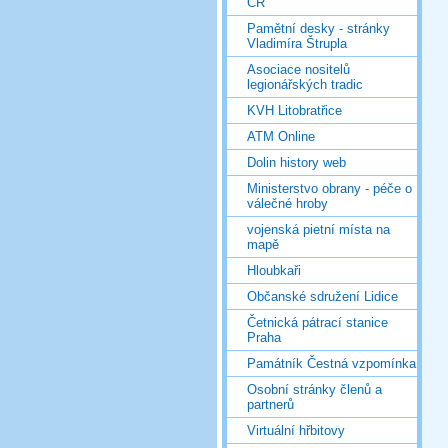
ČR
Pamětní desky - stránky
Vladimíra Štrupla
Asociace nositelů
legionářských tradic
KVH Litobratřice
ATM Online
Dolin history web
Ministerstvo obrany - péče o
válečné hroby
vojenská pietní místa na
mapě
Hloubkaři
Občanské sdružení Lidice
Četnická pátrací stanice
Praha
Památník Čestná vzpomínka
Osobní stránky členů a
partnerů
Virtuální hřbitovy