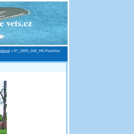
 vets.cz
rálové
»
07_2605_040_HK-Pouchov-