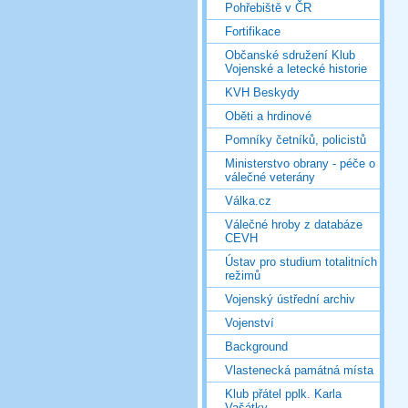
Pohřebiště v ČR
Fortifikace
Občanské sdružení Klub
Vojenské a letecké historie
KVH Beskydy
Oběti a hrdinové
Pomníky četníků, policistů
Ministerstvo obrany - péče o
válečné veterány
Válka.cz
Válečné hroby z databáze
CEVH
Ústav pro studium totalitních
režimů
Vojenský ústřední archiv
Vojenství
Background
Vlastenecká památná místa
Klub přátel pplk. Karla
Vašátky