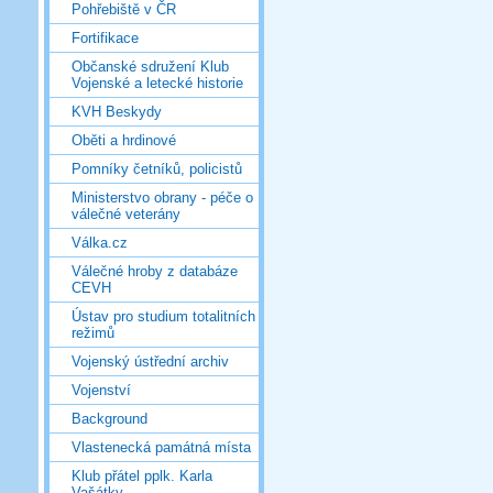
Pohřebiště v ČR
Fortifikace
Občanské sdružení Klub
Vojenské a letecké historie
KVH Beskydy
Oběti a hrdinové
Pomníky četníků, policistů
Ministerstvo obrany - péče o
válečné veterány
Válka.cz
Válečné hroby z databáze
CEVH
Ústav pro studium totalitních
režimů
Vojenský ústřední archiv
Vojenství
Background
Vlastenecká památná místa
Klub přátel pplk. Karla
Vašátky