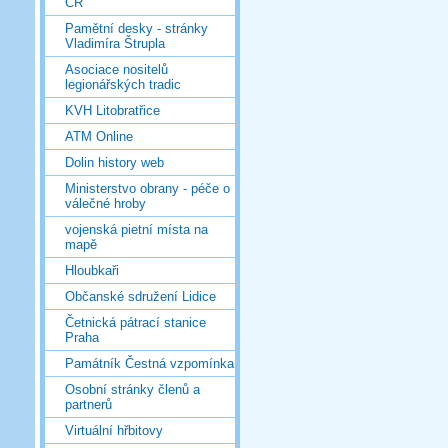
ČR
Pamětní desky - stránky
Vladimíra Štrupla
Asociace nositelů
legionářských tradic
KVH Litobratřice
ATM Online
Dolin history web
Ministerstvo obrany - péče o
válečné hroby
vojenská pietní místa na
mapě
Hloubkaři
Občanské sdružení Lidice
Četnická pátrací stanice
Praha
Památník Čestná vzpomínka
Osobní stránky členů a
partnerů
Virtuální hřbitovy