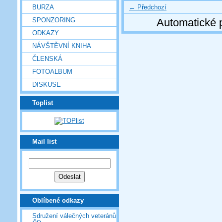
← Předchozí
BURZA
SPONZORING
Automatické 
ODKAZY
NÁVŠTĚVNÍ KNIHA
ČLENSKÁ
FOTOALBUM
DISKUSE
Toplist
Mail list
Oblíbené odkazy
Sdružení válečných veteránů