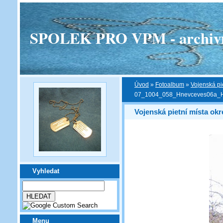
SPOLEK PRO VPM - archivní v
Úvod
»
Fotoalbum
»
Vojenská pi
07_1004_058_Hnevceves06a_
Vojenská pietní místa ok
Vyhledat
Menu