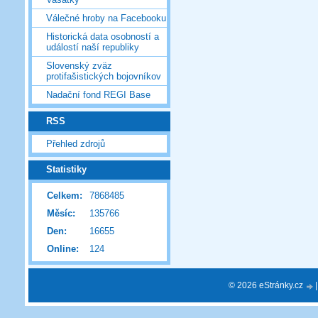
Válečné hroby na Facebooku
Historická data osobností a
událostí naší republiky
Slovenský zväz
protifašistických bojovníkov
Nadační fond REGI Base
RSS
Přehled zdrojů
Statistiky
Celkem:
7868485
Měsíc:
135766
Den:
16655
Online:
124
© 2026 eStránky.cz