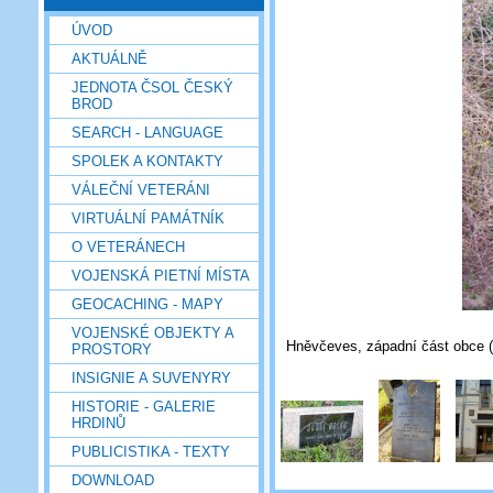
ÚVOD
AKTUÁLNĚ
JEDNOTA ČSOL ČESKÝ
BROD
SEARCH - LANGUAGE
SPOLEK A KONTAKTY
VÁLEČNÍ VETERÁNI
VIRTUÁLNÍ PAMÁTNÍK
O VETERÁNECH
VOJENSKÁ PIETNÍ MÍSTA
GEOCACHING - MAPY
VOJENSKÉ OBJEKTY A
Hněvčeves, západní část obce (c
PROSTORY
INSIGNIE A SUVENYRY
HISTORIE - GALERIE
HRDINŮ
PUBLICISTIKA - TEXTY
DOWNLOAD