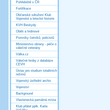
Pohřebiště v ČR
Fortifikace
Občanské sdružení Klub
Vojenské a letecké historie
KVH Beskydy
Oběti a hrdinové
Pomníky četníků, policistů
Ministerstvo obrany - péče o
válečné veterány
Válka.cz
Válečné hroby z databáze
CEVH
Ústav pro studium totalitních
režimů
Vojenský ústřední archiv
Vojenství
Background
Vlastenecká památná místa
Klub přátel pplk. Karla
Vašátky