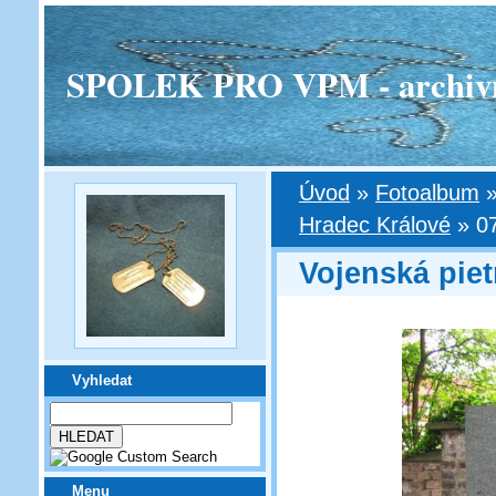
SPOLEK PRO VPM - archivní v
Úvod
»
Fotoalbum
Hradec Králové
»
0
Vojenská piet
Vyhledat
Menu