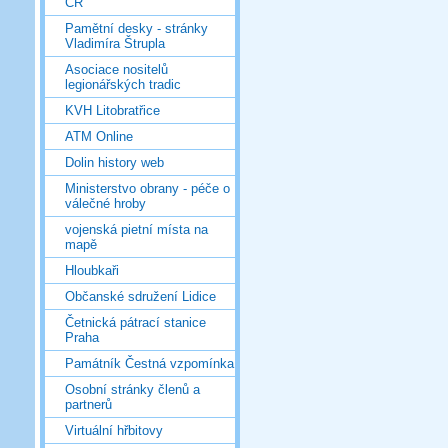
ČR
Pamětní desky - stránky
Vladimíra Štrupla
Asociace nositelů
legionářských tradic
KVH Litobratřice
ATM Online
Dolin history web
Ministerstvo obrany - péče o
válečné hroby
vojenská pietní místa na
mapě
Hloubkaři
Občanské sdružení Lidice
Četnická pátrací stanice
Praha
Památník Čestná vzpomínka
Osobní stránky členů a
partnerů
Virtuální hřbitovy