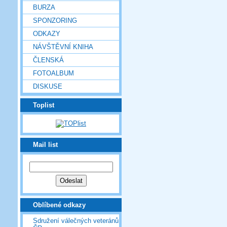
BURZA
SPONZORING
ODKAZY
NÁVŠTĚVNÍ KNIHA
ČLENSKÁ
FOTOALBUM
DISKUSE
Toplist
Mail list
Oblíbené odkazy
Sdružení válečných veteránů