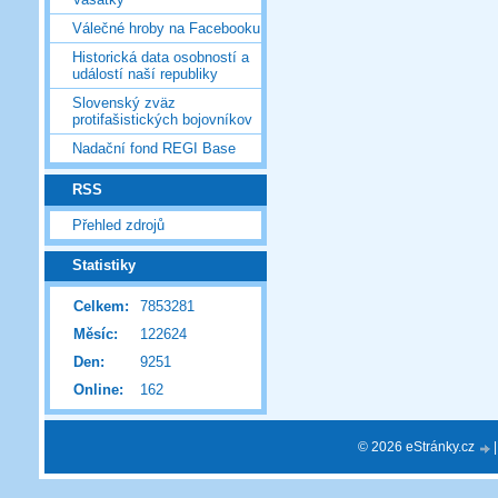
Válečné hroby na Facebooku
Historická data osobností a
událostí naší republiky
Slovenský zväz
protifašistických bojovníkov
Nadační fond REGI Base
RSS
Přehled zdrojů
Statistiky
Celkem:
7853281
Měsíc:
122624
Den:
9251
Online:
162
© 2026 eStránky.cz