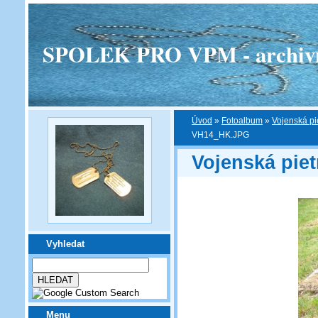
SPOLEK PRO VPM - archivní v
Úvod
»
Fotoalbum
»
Vojenská pi
VH14_HK.JPG
Vojenská piet
Vyhledat
Menu