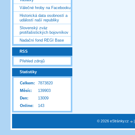
Válečné hroby na Facebooku
Historická data osobností a
událostí naší republiky
Slovenský zväz
protifašistických bojovníkov
Nadační fond REGI Base
RSS
Přehled zdrojů
Statistiky
Celkem:
7873820
Měsíc:
139903
Den:
13009
Online:
143
© 2026 eStránky.cz