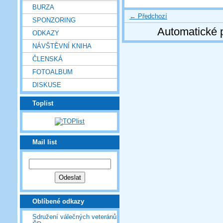
BURZA
← Předchozí
SPONZORING
Automatické 
ODKAZY
NÁVŠTĚVNÍ KNIHA
ČLENSKÁ
FOTOALBUM
DISKUSE
Toplist
Mail list
Oblíbené odkazy
Sdružení válečných veteránů