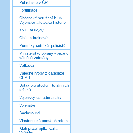
Pohřebiště v ČR
Fortifikace
Občanské sdružení Klub
Vojenské a letecké historie
KVH Beskydy
Oběti a hrdinové
Pomníky četníků, policistů
Ministerstvo obrany - péče o
válečné veterány
Válka.cz
Válečné hroby z databáze
CEVH
Ústav pro studium totalitních
režimů
Vojenský ústřední archiv
Vojenství
Background
Vlastenecká památná místa
Klub přátel pplk. Karla
Vašátky