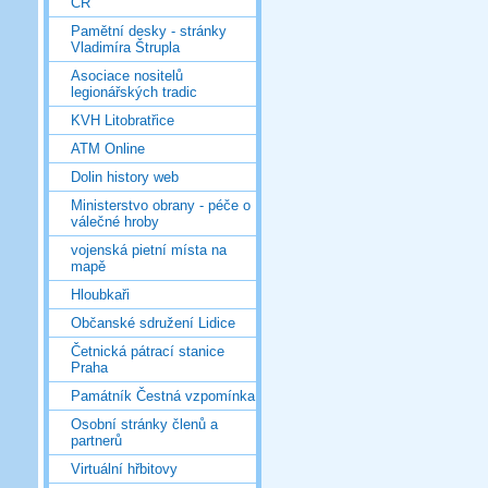
ČR
Pamětní desky - stránky
Vladimíra Štrupla
Asociace nositelů
legionářských tradic
KVH Litobratřice
ATM Online
Dolin history web
Ministerstvo obrany - péče o
válečné hroby
vojenská pietní místa na
mapě
Hloubkaři
Občanské sdružení Lidice
Četnická pátrací stanice
Praha
Památník Čestná vzpomínka
Osobní stránky členů a
partnerů
Virtuální hřbitovy