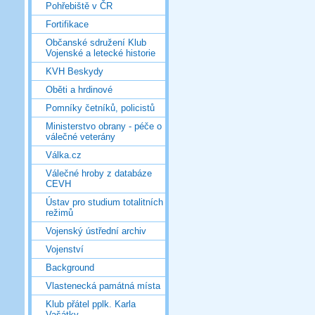
Pohřebiště v ČR
Fortifikace
Občanské sdružení Klub
Vojenské a letecké historie
KVH Beskydy
Oběti a hrdinové
Pomníky četníků, policistů
Ministerstvo obrany - péče o
válečné veterány
Válka.cz
Válečné hroby z databáze
CEVH
Ústav pro studium totalitních
režimů
Vojenský ústřední archiv
Vojenství
Background
Vlastenecká památná místa
Klub přátel pplk. Karla
Vašátky