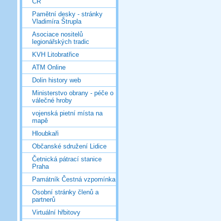
ČR
Pamětní desky - stránky
Vladimíra Štrupla
Asociace nositelů
legionářských tradic
KVH Litobratřice
ATM Online
Dolin history web
Ministerstvo obrany - péče o
válečné hroby
vojenská pietní místa na
mapě
Hloubkaři
Občanské sdružení Lidice
Četnická pátrací stanice
Praha
Památník Čestná vzpomínka
Osobní stránky členů a
partnerů
Virtuální hřbitovy