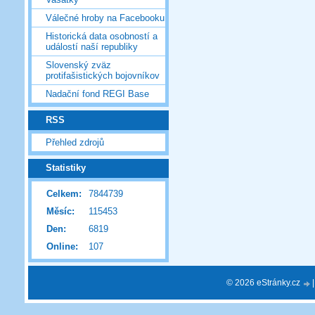
Válečné hroby na Facebooku
Historická data osobností a
událostí naší republiky
Slovenský zväz
protifašistických bojovníkov
Nadační fond REGI Base
RSS
Přehled zdrojů
Statistiky
Celkem:
7844739
Měsíc:
115453
Den:
6819
Online:
107
© 2026 eStránky.cz