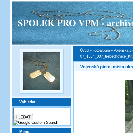
SPOLEK PRO VPM - archivní v
Úvod
»
Fotoalbum
»
Vojenská pi
07_1504_037_trebechovice_Kri
Vojenská pietní místa ok
Vyhledat
Menu