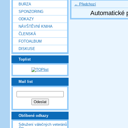
← Předchozí
BURZA
SPONZORING
Automatické 
ODKAZY
NÁVŠTĚVNÍ KNIHA
ČLENSKÁ
FOTOALBUM
DISKUSE
Toplist
Mail list
Oblíbené odkazy
Sdružení válečných veteránů