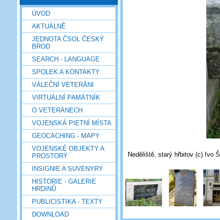
ÚVOD
AKTUÁLNĚ
JEDNOTA ČSOL ČESKÝ
BROD
SEARCH - LANGUAGE
SPOLEK A KONTAKTY
VÁLEČNÍ VETERÁNI
VIRTUÁLNÍ PAMÁTNÍK
O VETERÁNECH
VOJENSKÁ PIETNÍ MÍSTA
GEOCACHING - MAPY
VOJENSKÉ OBJEKTY A
Neděliště, starý hřbitov (c) Ivo 
PROSTORY
INSIGNIE A SUVENYRY
HISTORIE - GALERIE
HRDINŮ
PUBLICISTIKA - TEXTY
DOWNLOAD