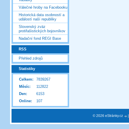
Válečné hroby na Facebooku
Historická data osobností a
událostí naší republiky
Slovenský zväz
protifašistických bojovníkov
Nadační fond REGI Base
RSS
Přehled zdrojů
Statistiky
Celkem:
7839267
Měsíc:
112822
Den:
6153
Online:
107
© 2026 eStránky.cz