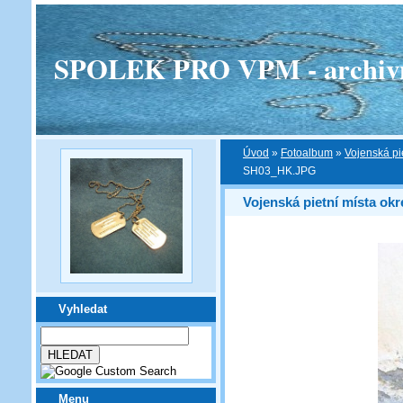
SPOLEK PRO VPM - archivní v
Úvod
»
Fotoalbum
»
Vojenská pi
SH03_HK.JPG
Vojenská pietní místa ok
Vyhledat
Menu