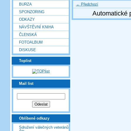
← Předchozí
BURZA
SPONZORING
Automatické 
ODKAZY
NÁVŠTĚVNÍ KNIHA
ČLENSKÁ
FOTOALBUM
DISKUSE
Toplist
Mail list
Oblíbené odkazy
Sdružení válečných veteránů