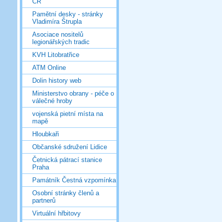
ČR
Pamětní desky - stránky
Vladimíra Štrupla
Asociace nositelů
legionářských tradic
KVH Litobratřice
ATM Online
Dolin history web
Ministerstvo obrany - péče o
válečné hroby
vojenská pietní místa na
mapě
Hloubkaři
Občanské sdružení Lidice
Četnická pátrací stanice
Praha
Památník Čestná vzpomínka
Osobní stránky členů a
partnerů
Virtuální hřbitovy