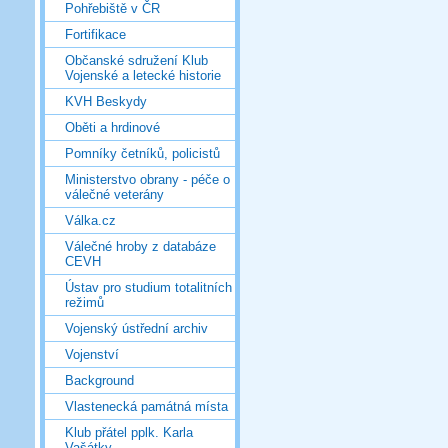
Pohřebiště v ČR
Fortifikace
Občanské sdružení Klub
Vojenské a letecké historie
KVH Beskydy
Oběti a hrdinové
Pomníky četníků, policistů
Ministerstvo obrany - péče o
válečné veterány
Válka.cz
Válečné hroby z databáze
CEVH
Ústav pro studium totalitních
režimů
Vojenský ústřední archiv
Vojenství
Background
Vlastenecká památná místa
Klub přátel pplk. Karla
Vašátky