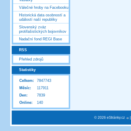
Válečné hroby na Facebooku
Historická data osobností a
událostí naší republiky
Slovenský zväz
protifašistických bojovníkov
Nadační fond REGI Base
RSS
Přehled zdrojů
Statistiky
Celkem:
7847743
Měsíc:
117911
Den:
7839
Online:
140
© 2026 eStránky.cz