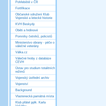
Pohřebiště v ČR
Fortifikace
Občanské sdružení Klub
Vojenské a letecké historie
KVH Beskydy
Oběti a hrdinové
Pomníky četníků, policistů
Ministerstvo obrany - péče o
válečné veterány
Válka.cz
Válečné hroby z databáze
CEVH
Ústav pro studium totalitních
režimů
Vojenský ústřední archiv
Vojenství
Background
Vlastenecká památná místa
Klub přátel pplk. Karla
Vašátky