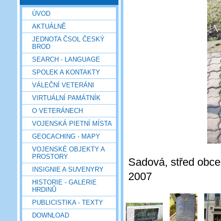
ÚVOD
AKTUÁLNĚ
JEDNOTA ČSOL ČESKÝ
BROD
SEARCH - LANGUAGE
SPOLEK A KONTAKTY
VÁLEČNÍ VETERÁNI
VIRTUÁLNÍ PAMÁTNÍK
O VETERÁNECH
VOJENSKÁ PIETNÍ MÍSTA
GEOCACHING - MAPY
VOJENSKÉ OBJEKTY A
PROSTORY
Sadová, střed obce,
INSIGNIE A SUVENYRY
2007
HISTORIE - GALERIE
HRDINŮ
PUBLICISTIKA - TEXTY
DOWNLOAD