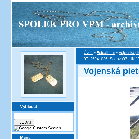
SPOLEK PRO VPM - archivní v
Úvod
»
Fotoalbum
»
Vojenská pi
07_2504_036_Sadova07_HK.J
Vojenská piet
Vyhledat
Menu