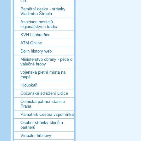
ČR
Pamětní desky - stránky
Vladimíra Štrupla
Asociace nositelů
legionářských tradic
KVH Litobratřice
ATM Online
Dolin history web
Ministerstvo obrany - péče o
válečné hroby
vojenská pietní místa na
mapě
Hloubkaři
Občanské sdružení Lidice
Četnická pátrací stanice
Praha
Památník Čestná vzpomínka
Osobní stránky členů a
partnerů
Virtuální hřbitovy