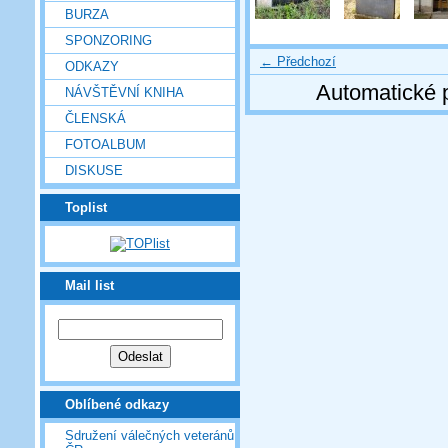
BURZA
SPONZORING
← Předchozí
ODKAZY
Automatické 
NÁVŠTĚVNÍ KNIHA
ČLENSKÁ
FOTOALBUM
DISKUSE
Toplist
Mail list
Oblíbené odkazy
Sdružení válečných veteránů