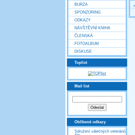
BURZA
SPONZORING
ODKAZY
NÁVŠTĚVNÍ KNIHA
ČLENSKÁ
FOTOALBUM
DISKUSE
Toplist
Mail list
Oblíbené odkazy
Sdružení válečných veteránů