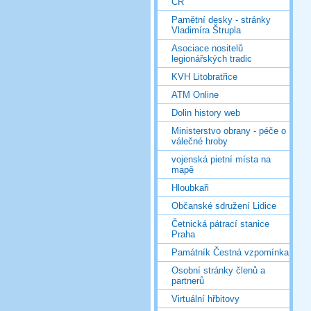
ČR
Pamětní desky - stránky
Vladimíra Štrupla
Asociace nositelů
legionářských tradic
KVH Litobratřice
ATM Online
Dolin history web
Ministerstvo obrany - péče o
válečné hroby
vojenská pietní místa na
mapě
Hloubkaři
Občanské sdružení Lidice
Četnická pátrací stanice
Praha
Památník Čestná vzpomínka
Osobní stránky členů a
partnerů
Virtuální hřbitovy