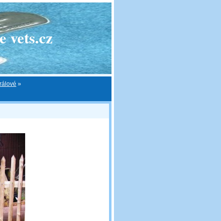
 vets.cz
rálové
»