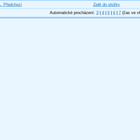
← Předchozí
Zpět do složky
Automatické procházení:
3
|
4
|
5
|
6
|
7
(čas ve vt