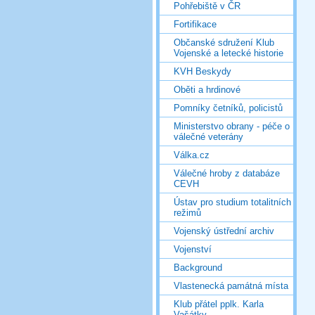
Pohřebiště v ČR
Fortifikace
Občanské sdružení Klub
Vojenské a letecké historie
KVH Beskydy
Oběti a hrdinové
Pomníky četníků, policistů
Ministerstvo obrany - péče o
válečné veterány
Válka.cz
Válečné hroby z databáze
CEVH
Ústav pro studium totalitních
režimů
Vojenský ústřední archiv
Vojenství
Background
Vlastenecká památná místa
Klub přátel pplk. Karla
Vašátky