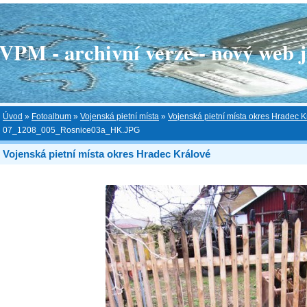
 - archivní verze - nový web je
Úvod
»
Fotoalbum
»
Vojenská pietní místa
»
Vojenská pietní místa okres Hradec K
07_1208_005_Rosnice03a_HK.JPG
Vojenská pietní místa okres Hradec Králové