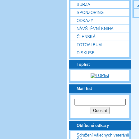
BURZA
SPONZORING
ODKAZY
NÁVŠTĚVNÍ KNIHA
ČLENSKÁ
FOTOALBUM
DISKUSE
Toplist
Mail list
Oblíbené odkazy
Sdružení válečných veteránů