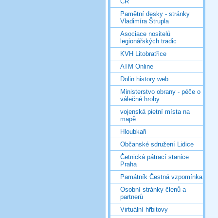
ČR
Pamětní desky - stránky
Vladimíra Štrupla
Asociace nositelů
legionářských tradic
KVH Litobratřice
ATM Online
Dolin history web
Ministerstvo obrany - péče o
válečné hroby
vojenská pietní místa na
mapě
Hloubkaři
Občanské sdružení Lidice
Četnická pátrací stanice
Praha
Památník Čestná vzpomínka
Osobní stránky členů a
partnerů
Virtuální hřbitovy