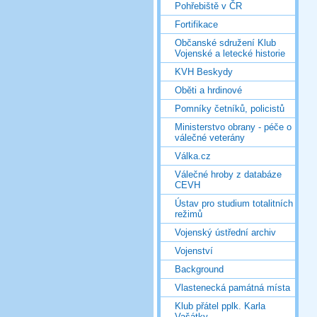
Pohřebiště v ČR
Fortifikace
Občanské sdružení Klub
Vojenské a letecké historie
KVH Beskydy
Oběti a hrdinové
Pomníky četníků, policistů
Ministerstvo obrany - péče o
válečné veterány
Válka.cz
Válečné hroby z databáze
CEVH
Ústav pro studium totalitních
režimů
Vojenský ústřední archiv
Vojenství
Background
Vlastenecká památná místa
Klub přátel pplk. Karla
Vašátky