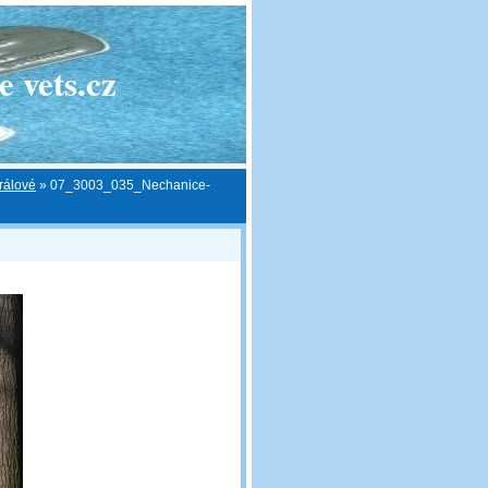
 vets.cz
rálové
»
07_3003_035_Nechanice-