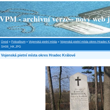
 - archivní verze - nový web je
Úvod
»
Fotoalbum
»
Vojenská pietní místa
»
Vojenská pietní místa okres Hradec K
SH06_HK.JPG
Vojenská pietní místa okres Hradec Králové