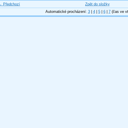
← Předchozí
Zpět do složky
Automatické procházení:
3
|
4
|
5
|
6
|
7
(čas ve vt