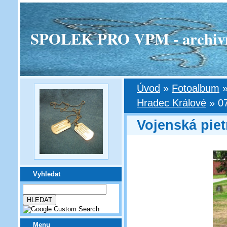
SPOLEK PRO VPM - archivní v
Úvod
»
Fotoalbum
Hradec Králové
»
0
Vojenská piet
Vyhledat
Menu