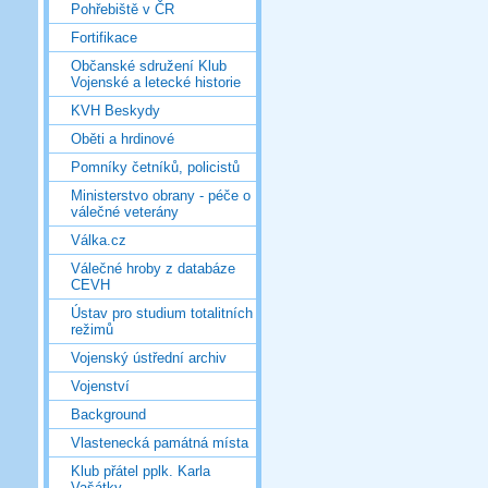
Pohřebiště v ČR
Fortifikace
Občanské sdružení Klub
Vojenské a letecké historie
KVH Beskydy
Oběti a hrdinové
Pomníky četníků, policistů
Ministerstvo obrany - péče o
válečné veterány
Válka.cz
Válečné hroby z databáze
CEVH
Ústav pro studium totalitních
režimů
Vojenský ústřední archiv
Vojenství
Background
Vlastenecká památná místa
Klub přátel pplk. Karla
Vašátky