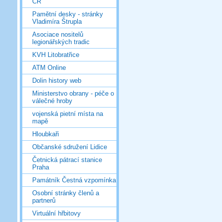
ČR
Pamětní desky - stránky
Vladimíra Štrupla
Asociace nositelů
legionářských tradic
KVH Litobratřice
ATM Online
Dolin history web
Ministerstvo obrany - péče o
válečné hroby
vojenská pietní místa na
mapě
Hloubkaři
Občanské sdružení Lidice
Četnická pátrací stanice
Praha
Památník Čestná vzpomínka
Osobní stránky členů a
partnerů
Virtuální hřbitovy