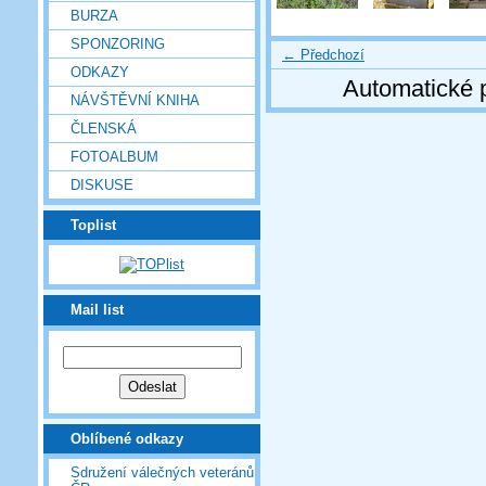
BURZA
SPONZORING
← Předchozí
ODKAZY
Automatické 
NÁVŠTĚVNÍ KNIHA
ČLENSKÁ
FOTOALBUM
DISKUSE
Toplist
Mail list
Oblíbené odkazy
Sdružení válečných veteránů