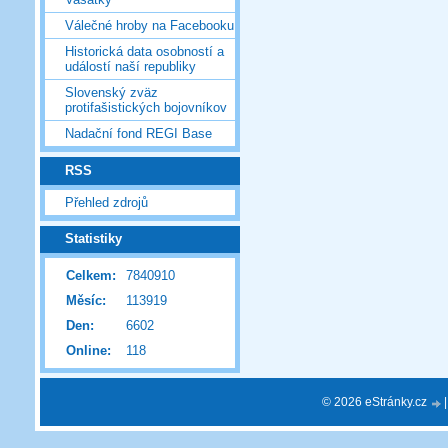
Válečné hroby na Facebooku
Historická data osobností a
událostí naší republiky
Slovenský zväz
protifašistických bojovníkov
Nadační fond REGI Base
RSS
Přehled zdrojů
Statistiky
Celkem:
7840910
Měsíc:
113919
Den:
6602
Online:
118
© 2026 eStránky.cz