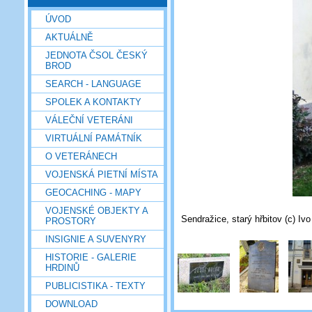
ÚVOD
AKTUÁLNĚ
JEDNOTA ČSOL ČESKÝ
BROD
SEARCH - LANGUAGE
SPOLEK A KONTAKTY
VÁLEČNÍ VETERÁNI
VIRTUÁLNÍ PAMÁTNÍK
O VETERÁNECH
VOJENSKÁ PIETNÍ MÍSTA
GEOCACHING - MAPY
VOJENSKÉ OBJEKTY A
Sendražice, starý hřbitov (c) Iv
PROSTORY
INSIGNIE A SUVENYRY
HISTORIE - GALERIE
HRDINŮ
PUBLICISTIKA - TEXTY
DOWNLOAD