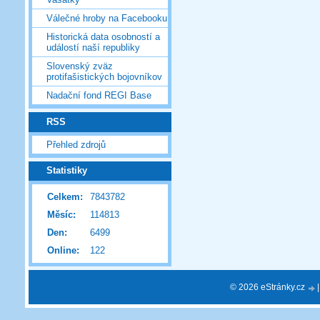
Válečné hroby na Facebooku
Historická data osobností a
událostí naší republiky
Slovenský zväz
protifašistických bojovníkov
Nadační fond REGI Base
RSS
Přehled zdrojů
Statistiky
Celkem:
7843782
Měsíc:
114813
Den:
6499
Online:
122
© 2026 eStránky.cz