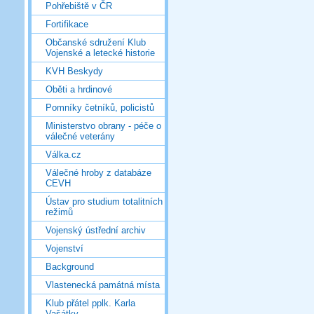
Pohřebiště v ČR
Fortifikace
Občanské sdružení Klub
Vojenské a letecké historie
KVH Beskydy
Oběti a hrdinové
Pomníky četníků, policistů
Ministerstvo obrany - péče o
válečné veterány
Válka.cz
Válečné hroby z databáze
CEVH
Ústav pro studium totalitních
režimů
Vojenský ústřední archiv
Vojenství
Background
Vlastenecká památná místa
Klub přátel pplk. Karla
Vašátky