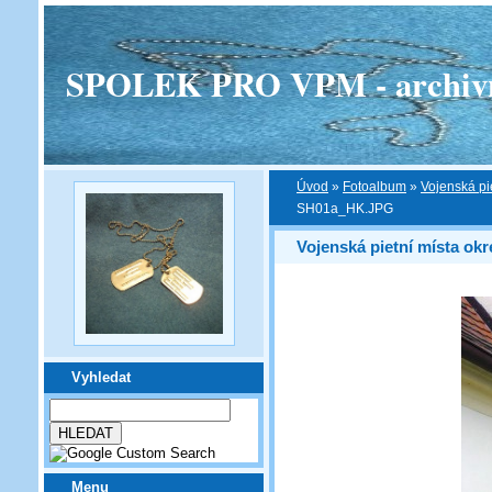
SPOLEK PRO VPM - archivní v
Úvod
»
Fotoalbum
»
Vojenská pi
SH01a_HK.JPG
Vojenská pietní místa ok
Vyhledat
Menu