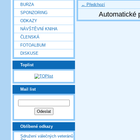
← Předchozí
BURZA
SPONZORING
Automatické 
ODKAZY
NÁVŠTĚVNÍ KNIHA
ČLENSKÁ
FOTOALBUM
DISKUSE
Toplist
Mail list
Oblíbené odkazy
Sdružení válečných veteránů