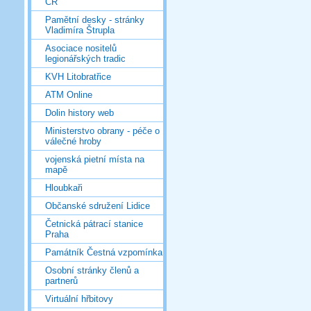
ČR
Pamětní desky - stránky
Vladimíra Štrupla
Asociace nositelů
legionářských tradic
KVH Litobratřice
ATM Online
Dolin history web
Ministerstvo obrany - péče o
válečné hroby
vojenská pietní místa na
mapě
Hloubkaři
Občanské sdružení Lidice
Četnická pátrací stanice
Praha
Památník Čestná vzpomínka
Osobní stránky členů a
partnerů
Virtuální hřbitovy