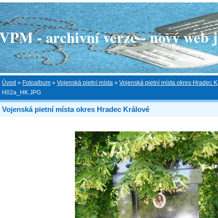
 - archivní verze - nový web je
Úvod
»
Fotoalbum
»
Vojenská pietní místa
»
Vojenská pietní místa okres Hradec K
H02a_HK.JPG
Vojenská pietní místa okres Hradec Králové