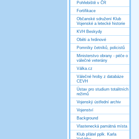
Pohřebiště v ČR
Fortifikace
Občanské sdružení Klub
Vojenské a letecké historie
KVH Beskydy
Oběti a hrdinové
Pomníky četníků, policistů
Ministerstvo obrany - péče o
válečné veterány
Válka.cz
Válečné hroby z databáze
CEVH
Ústav pro studium totalitních
režimů
Vojenský ústřední archiv
Vojenství
Background
Vlastenecká památná místa
Klub přátel pplk. Karla
Vašátky