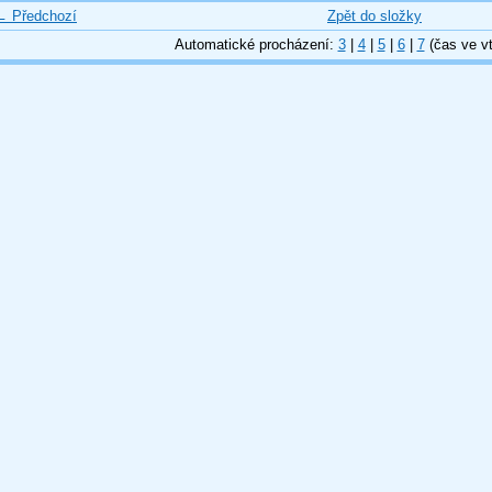
← Předchozí
Zpět do složky
Automatické procházení:
3
|
4
|
5
|
6
|
7
(čas ve vt