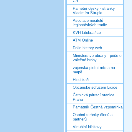
ČR
Pamětní desky - stránky
Vladimíra Štrupla
Asociace nositelů
legionářských tradic
KVH Litobratřice
ATM Online
Dolin history web
Ministerstvo obrany - péče o
válečné hroby
vojenská pietní místa na
mapě
Hloubkaři
Občanské sdružení Lidice
Četnická pátrací stanice
Praha
Památník Čestná vzpomínka
Osobní stránky členů a
partnerů
Virtuální hřbitovy