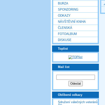
BURZA
SPONZORING
ODKAZY
NÁVŠTĚVNÍ KNIHA
ČLENSKÁ
FOTOALBUM
DISKUSE
Toplist
Mail list
Oblíbené odkazy
Sdružení válečných veteránů