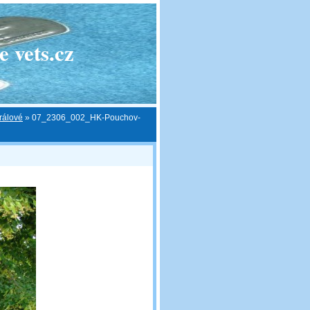
 vets.cz
rálové
»
07_2306_002_HK-Pouchov-