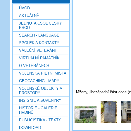
ÚVOD
AKTUÁLNĚ
JEDNOTA ČSOL ČESKÝ
BROD
SEARCH - LANGUAGE
SPOLEK A KONTAKTY
VÁLEČNÍ VETERÁNI
VIRTUÁLNÍ PAMÁTNÍK
O VETERÁNECH
VOJENSKÁ PIETNÍ MÍSTA
GEOCACHING - MAPY
VOJENSKÉ OBJEKTY A
Mžany, jihozápadní část obce (c
PROSTORY
INSIGNIE A SUVENYRY
HISTORIE - GALERIE
HRDINŮ
PUBLICISTIKA - TEXTY
DOWNLOAD