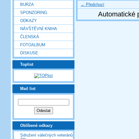
← Předchozí
BURZA
SPONZORING
Automatické 
ODKAZY
NÁVŠTĚVNÍ KNIHA
ČLENSKÁ
FOTOALBUM
DISKUSE
Toplist
Mail list
Oblíbené odkazy
Sdružení válečných veteránů