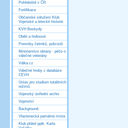
Pohřebiště v ČR
Fortifikace
Občanské sdružení Klub
Vojenské a letecké historie
KVH Beskydy
Oběti a hrdinové
Pomníky četníků, policistů
Ministerstvo obrany - péče o
válečné veterány
Válka.cz
Válečné hroby z databáze
CEVH
Ústav pro studium totalitních
režimů
Vojenský ústřední archiv
Vojenství
Background
Vlastenecká památná místa
Klub přátel pplk. Karla
Vašátky