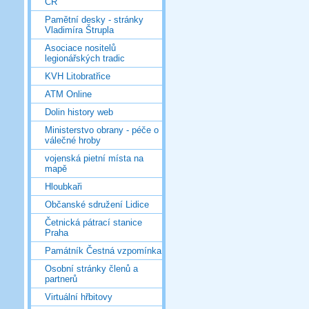
ČR
Pamětní desky - stránky
Vladimíra Štrupla
Asociace nositelů
legionářských tradic
KVH Litobratřice
ATM Online
Dolin history web
Ministerstvo obrany - péče o
válečné hroby
vojenská pietní místa na
mapě
Hloubkaři
Občanské sdružení Lidice
Četnická pátrací stanice
Praha
Památník Čestná vzpomínka
Osobní stránky členů a
partnerů
Virtuální hřbitovy