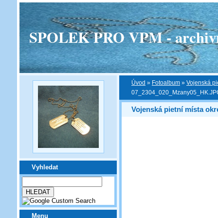
SPOLEK PRO VPM - archivní v
Úvod
»
Fotoalbum
»
Vojenská pi
07_2304_020_Mzany05_HK.JP
Vojenská pietní místa ok
Vyhledat
Menu