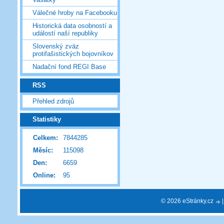
Válečné hroby na Facebooku
Historická data osobností a
událostí naší republiky
Slovenský zväz
protifašistických bojovníkov
Nadační fond REGI Base
RSS
Přehled zdrojů
Statistiky
Celkem:
7844285
Měsíc:
115098
Den:
6659
Online:
95
© 2026 eStránky.cz