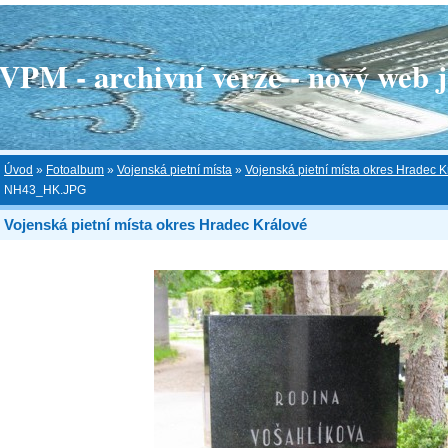
 - archivní verze - nový web je
Úvod
»
Fotoalbum
»
Vojenská pietní místa
»
Vojenská pietní místa okres Hradec K
NH43_HK.JPG
Vojenská pietní místa okres Hradec Králové