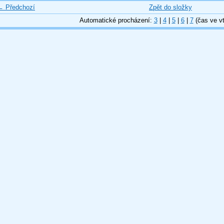
← Předchozí
Zpět do složky
Automatické procházení:
3
|
4
|
5
|
6
|
7
(čas ve vt