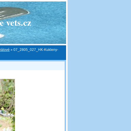
 vets.cz
rálové
»
07_2805_027_HK-Kukleny-