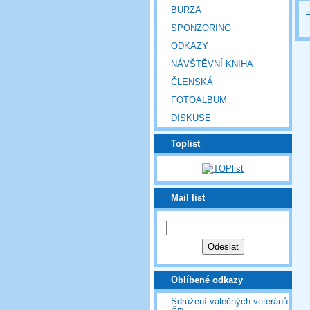
BURZA
SPONZORING
ODKAZY
NÁVŠTĚVNÍ KNIHA
ČLENSKÁ
FOTOALBUM
DISKUSE
Toplist
Mail list
Oblíbené odkazy
Sdružení válečných veteránů