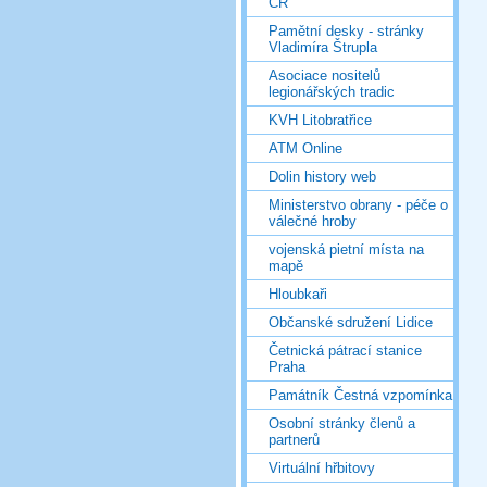
ČR
Pamětní desky - stránky
Vladimíra Štrupla
Asociace nositelů
legionářských tradic
KVH Litobratřice
ATM Online
Dolin history web
Ministerstvo obrany - péče o
válečné hroby
vojenská pietní místa na
mapě
Hloubkaři
Občanské sdružení Lidice
Četnická pátrací stanice
Praha
Památník Čestná vzpomínka
Osobní stránky členů a
partnerů
Virtuální hřbitovy