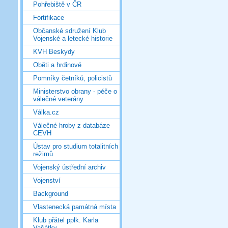
Pohřebiště v ČR
Fortifikace
Občanské sdružení Klub
Vojenské a letecké historie
KVH Beskydy
Oběti a hrdinové
Pomníky četníků, policistů
Ministerstvo obrany - péče o
válečné veterány
Válka.cz
Válečné hroby z databáze
CEVH
Ústav pro studium totalitních
režimů
Vojenský ústřední archiv
Vojenství
Background
Vlastenecká památná místa
Klub přátel pplk. Karla
Vašátky