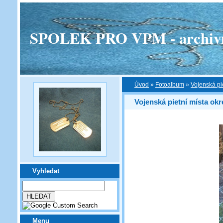
SPOLEK PRO VPM - archivní v
Úvod
»
Fotoalbum
»
Vojenská pi
Vojenská pietní místa ok
Vyhledat
Menu