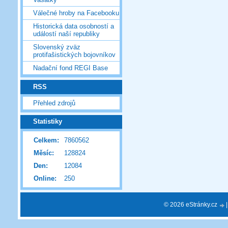
Válečné hroby na Facebooku
Historická data osobností a
událostí naší republiky
Slovenský zväz
protifašistických bojovníkov
Nadační fond REGI Base
RSS
Přehled zdrojů
Statistiky
Celkem:
7860562
Měsíc:
128824
Den:
12084
Online:
250
© 2026 eStránky.cz