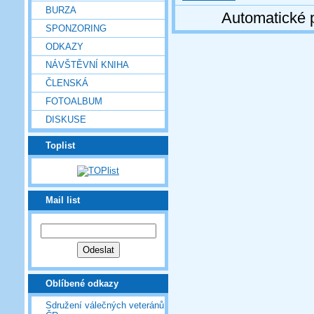
BURZA
Automatické 
SPONZORING
ODKAZY
NÁVŠTĚVNÍ KNIHA
ČLENSKÁ
FOTOALBUM
DISKUSE
Toplist
Mail list
Oblíbené odkazy
Sdružení válečných veteránů