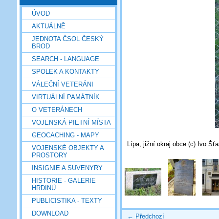
ÚVOD
AKTUÁLNĚ
JEDNOTA ČSOL ČESKÝ
BROD
SEARCH - LANGUAGE
SPOLEK A KONTAKTY
VÁLEČNÍ VETERÁNI
VIRTUÁLNÍ PAMÁTNÍK
O VETERÁNECH
VOJENSKÁ PIETNÍ MÍSTA
GEOCACHING - MAPY
Lípa, jižní okraj obce (c) Ivo Šť
VOJENSKÉ OBJEKTY A
PROSTORY
INSIGNIE A SUVENYRY
HISTORIE - GALERIE
HRDINŮ
PUBLICISTIKA - TEXTY
DOWNLOAD
← Předchozí