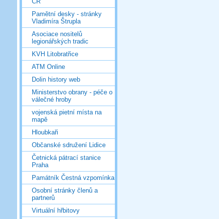
ČR
Pamětní desky - stránky
Vladimíra Štrupla
Asociace nositelů
legionářských tradic
KVH Litobratřice
ATM Online
Dolin history web
Ministerstvo obrany - péče o
válečné hroby
vojenská pietní místa na
mapě
Hloubkaři
Občanské sdružení Lidice
Četnická pátrací stanice
Praha
Památník Čestná vzpomínka
Osobní stránky členů a
partnerů
Virtuální hřbitovy