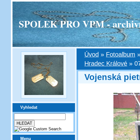
SPOLEK PRO VPM - archivní v
Úvod
»
Fotoalbum
Hradec Králové
»
0
Vojenská piet
Vyhledat
Menu