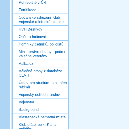
Pohřebiště v ČR
Fortifikace
Občanské sdružení Klub
Vojenské a letecké historie
KVH Beskydy
Oběti a hrdinové
Pomníky četníků, policistů
Ministerstvo obrany - péče o
válečné veterány
Válka.cz
Válečné hroby z databáze
CEVH
Ústav pro studium totalitních
režimů
Vojenský ústřední archiv
Vojenství
Background
Vlastenecká památná místa
Klub přátel pplk. Karla
Vašátky