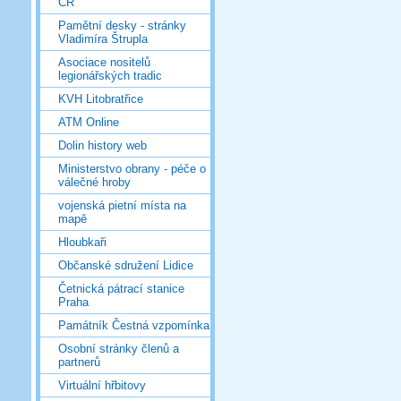
ČR
Pamětní desky - stránky
Vladimíra Štrupla
Asociace nositelů
legionářských tradic
KVH Litobratřice
ATM Online
Dolin history web
Ministerstvo obrany - péče o
válečné hroby
vojenská pietní místa na
mapě
Hloubkaři
Občanské sdružení Lidice
Četnická pátrací stanice
Praha
Památník Čestná vzpomínka
Osobní stránky členů a
partnerů
Virtuální hřbitovy