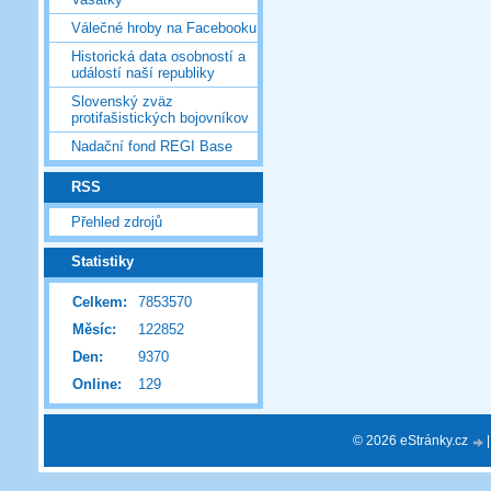
Válečné hroby na Facebooku
Historická data osobností a
událostí naší republiky
Slovenský zväz
protifašistických bojovníkov
Nadační fond REGI Base
RSS
Přehled zdrojů
Statistiky
Celkem:
7853570
Měsíc:
122852
Den:
9370
Online:
129
© 2026 eStránky.cz