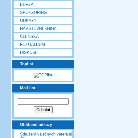
BURZA
SPONZORING
ODKAZY
NÁVŠTĚVNÍ KNIHA
ČLENSKÁ
FOTOALBUM
DISKUSE
Toplist
Mail list
Oblíbené odkazy
Sdružení válečných veteránů